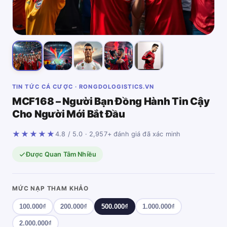
TIN TỨC CÁ CƯỢC · RONGDOLOGISTICS.VN
MCF168 – Người Bạn Đồng Hành Tin Cậy
Cho Người Mới Bắt Đầu
★★★★★
4.8 / 5.0 · 2,957+ đánh giá đã xác minh
Được Quan Tâm Nhiều
MỨC NẠP THAM KHẢO
100.000₫
200.000₫
500.000₫
1.000.000₫
2.000.000₫