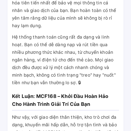
hóa tiên tiến nhất để bảo vệ mọi thông tin cá
nhân và giao dịch của bạn. Bạn hoàn toàn có thể
yên tâm rằng dữ liệu của mình sẽ không bị rò rỉ
hay lạm dụng.
Hệ thống thanh toán cũng rất đa dạng và linh
hoạt. Bạn có thể dễ dàng nạp và rút tiền qua
nhiều phương thức khác nhau, từ chuyển khoản
ngân hàng, ví điện tử cho đến thẻ cào. Mọi giao
dịch đều được xử lý một cách nhanh chóng và
minh bạch, không có tình trạng "treo" hay "nuốt"
tiền như bạn vẫn thường lo sợ. 🔒
Kết Luận: MCF168 – Khởi Đầu Hoàn Hảo
Cho Hành Trình Giải Trí Của Bạn
Như vậy, với giao diện thân thiện, kho trò chơi đa
dạng, khuyến mãi hấp dẫn, hỗ trợ tận tình và bảo