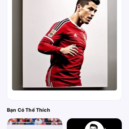
Bạn Có Thể Thích