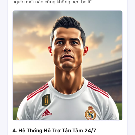
người mới nào cũng không nên bỏ lỡ.
4. Hệ Thống Hỗ Trợ Tận Tâm 24/7