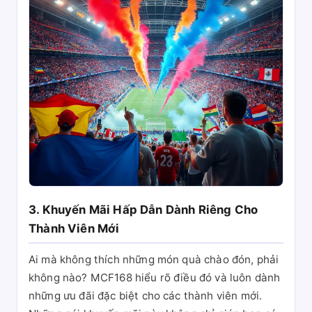
3. Khuyến Mãi Hấp Dẫn Dành Riêng Cho
Thành Viên Mới
Ai mà không thích những món quà chào đón, phải
không nào? MCF168 hiểu rõ điều đó và luôn dành
những ưu đãi đặc biệt cho các thành viên mới.