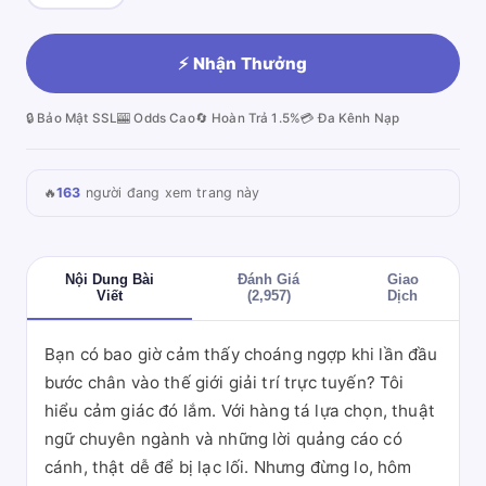
⚡ Nhận Thưởng
🔒 Bảo Mật SSL
🎰 Odds Cao
🔄 Hoàn Trả 1.5%
💳 Đa Kênh Nạp
🔥
163
người đang xem trang này
Nội Dung Bài
Đánh Giá
Giao
Viết
(2,957)
Dịch
Bạn có bao giờ cảm thấy choáng ngợp khi lần đầu
bước chân vào thế giới giải trí trực tuyến? Tôi
hiểu cảm giác đó lắm. Với hàng tá lựa chọn, thuật
ngữ chuyên ngành và những lời quảng cáo có
cánh, thật dễ để bị lạc lối. Nhưng đừng lo, hôm