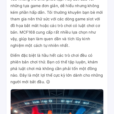
những tựa game đơn giản, dễ hiểu nhưng không
kém phần hấp dẫn. Tôi thường khuyên bạn bè mới
tham gia nên thử sức với các dòng game slot với
đồ họa bắt mắt hoặc các trò chơi có luật chơi cơ
bản. MCF168 cung cấp rất nhiều lựa chọn như
vậy, giúp bạn làm quen dần và tích lũy kinh
nghiệm một cách tự nhiên nhất.
Điểm đặc biệt là hầu hết các trò chơi đều có
phiên bản chơi thử. Bạn có thể tập luyện, khám
phá luật chơi mà không cần phải tốn một đồng
nào. Đây là một lợi thế cực kỳ lớn dành cho những
người mới bắt đầu. 😉