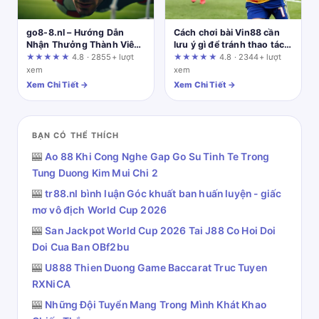
go8-8.nl – Hướng Dẫn
Cách chơi bài Vin88 cần
Nhận Thưởng Thành Viên
lưu ý gì để tránh thao tác
Mới
theo cảm tính
★★★★★
4.8 · 2855+ lượt
★★★★★
4.8 · 2344+ lượt
xem
xem
Xem Chi Tiết →
Xem Chi Tiết →
BẠN CÓ THỂ THÍCH
🎰
Ao 88 Khi Cong Nghe Gap Go Su Tinh Te Trong
Tung Duong Kim Mui Chi 2
🎰
tr88.nl bình luận Góc khuất ban huấn luyện - giấc
mơ vô địch World Cup 2026
🎰
San Jackpot World Cup 2026 Tai J88 Co Hoi Doi
Doi Cua Ban OBf2bu
🎰
U888 Thien Duong Game Baccarat Truc Tuyen
RXNiCA
🎰
Những Đội Tuyển Mang Trong Mình Khát Khao