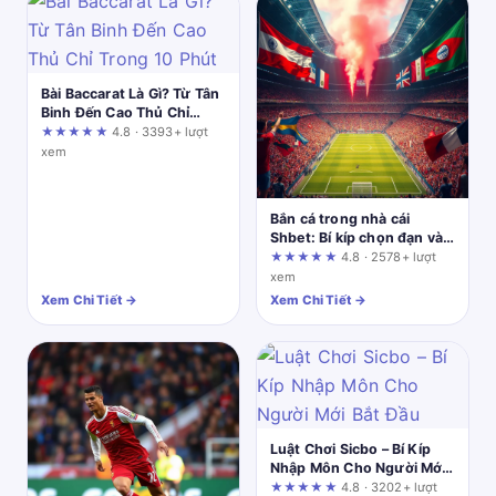
Bài Baccarat Là Gì? Từ Tân
Binh Đến Cao Thủ Chỉ
Trong 10 Phút
★★★★★
4.8 · 3393+ lượt
xem
Bắn cá trong nhà cái
Shbet: Bí kíp chọn đạn và
mục tiêu để không bao giờ
★★★★★
4.8 · 2578+ lượt
lỗ vốn
xem
Xem Chi Tiết →
Xem Chi Tiết →
Luật Chơi Sicbo – Bí Kíp
Nhập Môn Cho Người Mới
Bắt Đầu
★★★★★
4.8 · 3202+ lượt