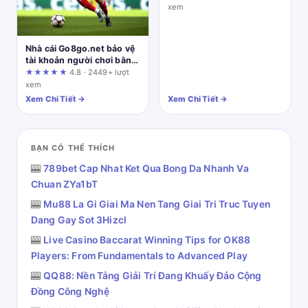
xem
Nhà cái Go8go.net bảo vệ
tài khoản người chơi bằng
những tiện ích gì?
★★★★★
4.8 · 2449+ lượt
xem
Xem Chi Tiết →
Xem Chi Tiết →
BẠN CÓ THỂ THÍCH
🎰
789bet Cap Nhat Ket Qua Bong Da Nhanh Va
Chuan ZYa1bT
🎰
Mu88 La Gi Giai Ma Nen Tang Giai Tri Truc Tuyen
Dang Gay Sot 3Hizcl
🎰
Live Casino Baccarat Winning Tips for OK88
Players: From Fundamentals to Advanced Play
🎰
QQ88: Nền Tảng Giải Trí Đang Khuấy Đảo Cộng
Đồng Công Nghệ