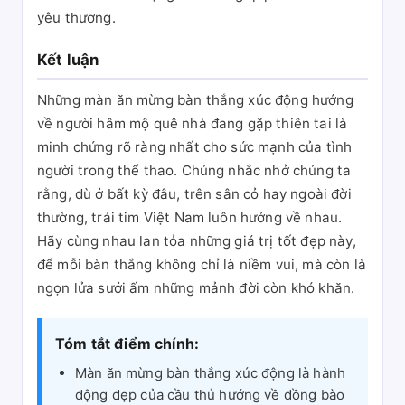
yêu thương.
Kết luận
Những màn ăn mừng bàn thắng xúc động hướng
về người hâm mộ quê nhà đang gặp thiên tai là
minh chứng rõ ràng nhất cho sức mạnh của tình
người trong thể thao. Chúng nhắc nhở chúng ta
rằng, dù ở bất kỳ đâu, trên sân cỏ hay ngoài đời
thường, trái tim Việt Nam luôn hướng về nhau.
Hãy cùng nhau lan tỏa những giá trị tốt đẹp này,
để mỗi bàn thắng không chỉ là niềm vui, mà còn là
ngọn lửa sưởi ấm những mảnh đời còn khó khăn.
Tóm tắt điểm chính:
Màn ăn mừng bàn thắng xúc động là hành
động đẹp của cầu thủ hướng về đồng bào