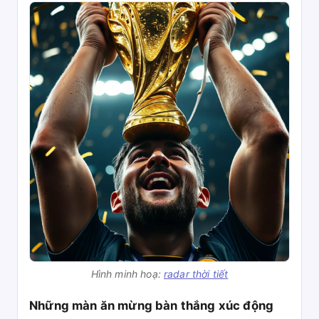
Hình minh hoạ:
radar thời tiết
Những màn ăn mừng bàn thắng xúc động