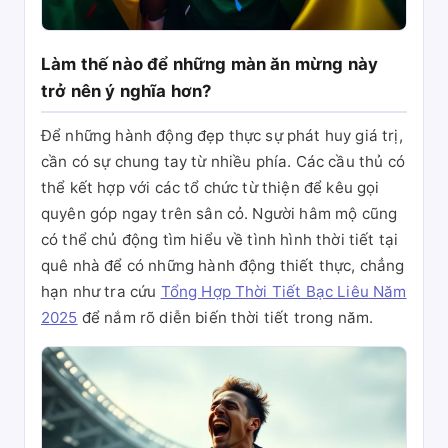
Làm thế nào để những màn ăn mừng này
trở nên ý nghĩa hơn?
Để những hành động đẹp thực sự phát huy giá trị,
cần có sự chung tay từ nhiều phía. Các cầu thủ có
thể kết hợp với các tổ chức từ thiện để kêu gọi
quyên góp ngay trên sân cỏ. Người hâm mộ cũng
có thể chủ động tìm hiểu về tình hình thời tiết tại
quê nhà để có những hành động thiết thực, chẳng
hạn như tra cứu
Tổng Hợp Thời Tiết Bạc Liêu Năm
2025
để nắm rõ diễn biến thời tiết trong năm.