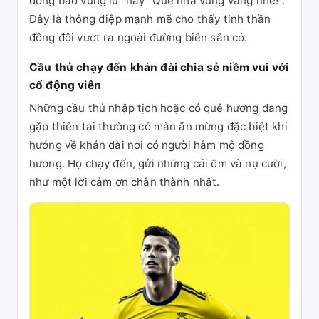
đồng bào vùng lũ" hay "Quê nhà vững vàng nhé!".
Đây là thông điệp mạnh mẽ cho thấy tinh thần
đồng đội vượt ra ngoài đường biên sân cỏ.
Cầu thủ chạy đến khán đài chia sẻ niềm vui với
cổ động viên
Những cầu thủ nhập tịch hoặc có quê hương đang
gặp thiên tai thường có màn ăn mừng đặc biệt khi
hướng về khán đài nơi có người hâm mộ đồng
hương. Họ chạy đến, gửi những cái ôm và nụ cười,
như một lời cảm ơn chân thành nhất.