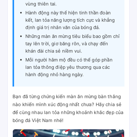
vùng thiên tai.
Hành động này thể hiện tinh thần đoàn
kết, lan tỏa năng lượng tích cực và khẳng
định giá trị nhân văn của bóng đá.
Những màn ăn mừng tiêu biểu bao gồm chỉ
tay lên trời, giơ băng rôn, và chạy đến
khán đài chia sẻ niềm vui.
Mỗi người hâm mộ đều có thể góp phần
lan tỏa thông điệp yêu thương qua các
hành động nhỏ hàng ngày.
Bạn đã từng chứng kiến màn ăn mừng bàn thắng
nào khiến mình xúc động nhất chưa? Hãy chia sẻ
để cùng nhau lan tỏa những khoảnh khắc đẹp của
bóng đá Việt Nam nhé!