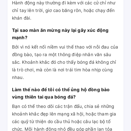
Hành động này thường đi kèm với các cử chỉ như
chỉ tay lên trời, giơ cao băng rôn, hoặc chạy đến
khán đài.
Tại sao màn ăn mừng này lại gây xúc động
mạnh?
Bởi vì nó kết nối niềm vui thể thao với nỗi đau của
đồng bào, tạo ra một thông điệp nhân văn sâu
sắc. Khoảnh khắc đó cho thấy bóng đá không chỉ
là trò chơi, mà còn là nơi trái tim hòa nhịp cùng
nhau.
Làm thế nào để tôi có thể ủng hộ đồng bào
vùng thiên tai qua bóng đá?
Bạn có thể theo dõi các trận đấu, chia sẻ những
khoảnh khắc đẹp lên mạng xã hội, hoặc tham gia
các quỹ từ thiện do cầu thủ hoặc câu lạc bộ tổ
chức. Mỗi hành động nhỏ đều góp phần lan tỏa