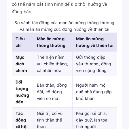
có thể nắm bắt tình hình để kịp thời hướng về
đồng bào.
So sánh tác động của màn ăn mừng thông thường
và màn ăn mừng xúc động hướng về thiên tai
Tiêu
Màn ăn mừng
Màn ăn mừng
chí
thông thường
hướng về thiên tai
Mục
Thể hiện niềm
Gửi thông điệp
đích
vui chiến thắng,
yêu thương, động
chính
cá nhân hóa
viên cộng đồng
Đối
Bản thân, đồng
Người hâm mộ
tượng
đội, cổ động
quê nhà đang gặp
hướng
viên có mặt
khó khăn
đến
Tác
Giải trí, cổ vũ
Kêu gọi sẻ chia,
động
tinh thần thể
gây quỹ, lan tỏa
xã hội
thao
tình người