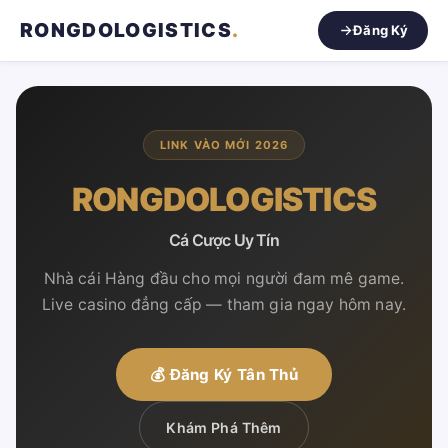
RONGDOLOGISTICS
.
Đăng Ký
LINK VÀO MỚI 2026
RONGDOLOGISTICS
Cá Cược Uy Tín
Nhà cái Hàng đầu cho mọi người đam mê game.
Live casino đẳng cấp — tham gia ngay hôm nay.
💰 Đăng Ký Tân Thủ
Khám Phá Thêm