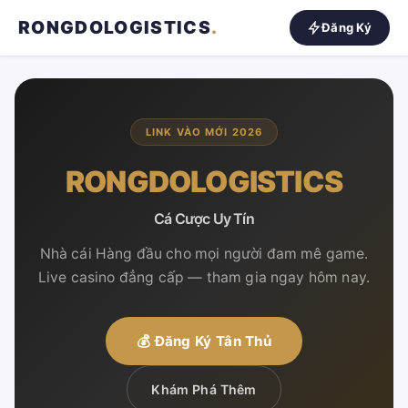
RONGDOLOGISTICS
.
Đăng Ký
LINK VÀO MỚI 2026
RONGDOLOGISTICS
Cá Cược Uy Tín
Nhà cái Hàng đầu cho mọi người đam mê game.
Live casino đẳng cấp — tham gia ngay hôm nay.
💰 Đăng Ký Tân Thủ
Khám Phá Thêm