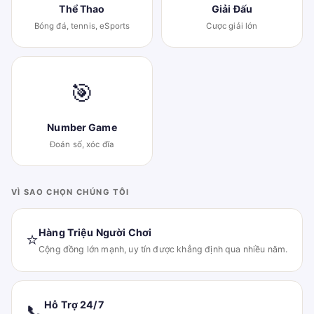
Thể Thao
Giải Đấu
Bóng đá, tennis, eSports
Cược giải lớn
🎯
Number Game
Đoán số, xóc đĩa
VÌ SAO CHỌN CHÚNG TÔI
Hàng Triệu Người Chơi
⭐
Cộng đồng lớn mạnh, uy tín được khẳng định qua nhiều năm.
Hỗ Trợ 24/7
📞