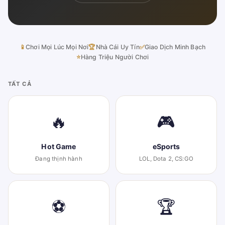
📱
Chơi Mọi Lúc Mọi Nơi
🏆
Nhà Cái Uy Tín
✅
Giao Dịch Minh Bạch
⭐
Hàng Triệu Người Chơi
TẤT CẢ
🔥
🎮
Hot Game
eSports
Đang thịnh hành
LOL, Dota 2, CS:GO
⚽
🏆