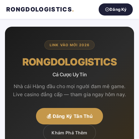
RONGDOLOGISTICS
.
Đăng Ký
LINK VÀO MỚI 2026
RONGDOLOGISTICS
Cá Cược Uy Tín
Nhà cái Hàng đầu cho mọi người đam mê game.
Live casino đẳng cấp — tham gia ngay hôm nay.
💰 Đăng Ký Tân Thủ
Khám Phá Thêm