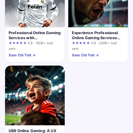
Professional Online Gaming
Experience Professional
Services with
Online Gaming Services
yhylc88.com: A
with GO99: A Touchpoint-
★★★★★
4.8 · 1808+ lượt
★★★★★
4.8 · 2499+ lượt
Touchpoint Review
by-Touchpoint Evaluation
xem
xem
Xem Chi Tiết →
Xem Chi Tiết →
U88 Online Gaming: A UX