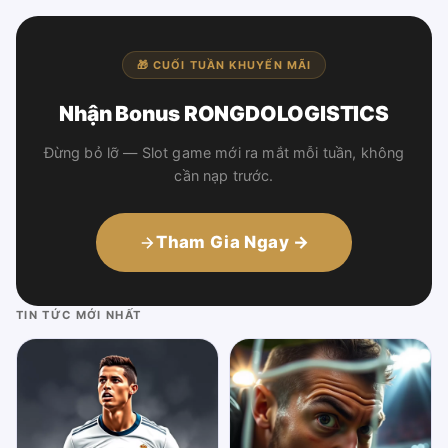
🎁 CUỐI TUẦN KHUYẾN MÃI
Nhận Bonus RONGDOLOGISTICS
Đừng bỏ lỡ — Slot game mới ra mắt mỗi tuần, không
cần nạp trước.
Tham Gia Ngay →
TIN TỨC MỚI NHẤT