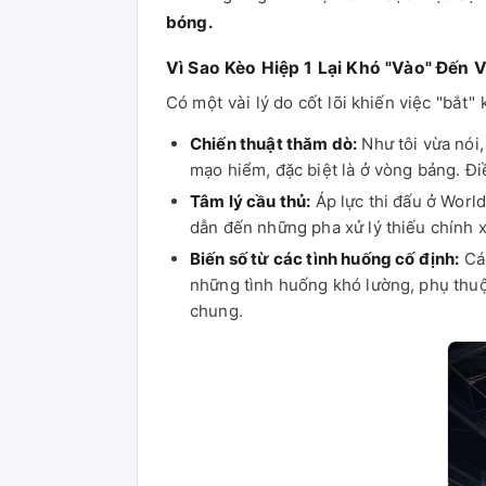
bóng.
Vì Sao Kèo Hiệp 1 Lại Khó "Vào" Đến 
Có một vài lý do cốt lõi khiến việc "bắt"
Chiến thuật thăm dò:
Như tôi vừa nói,
mạo hiểm, đặc biệt là ở vòng bảng. Điề
Tâm lý cầu thủ:
Áp lực thi đấu ở World
dẫn đến những pha xử lý thiếu chính x
Biến số từ các tình huống cố định:
Các
những tình huống khó lường, phụ thuộ
chung.