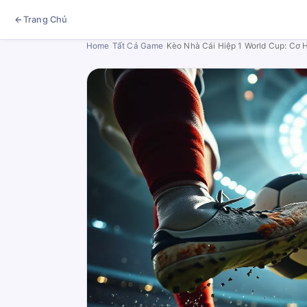
Trang Chủ
Home
›
Tất Cả Game
›
Kèo Nhà Cái Hiệp 1 World Cup: Cơ 