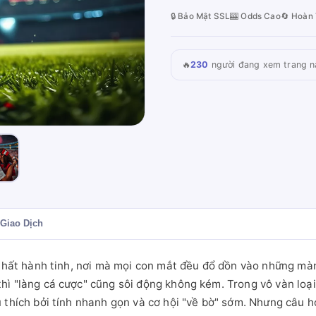
🔒 Bảo Mật SSL
🎰 Odds Cao
🔄 Hoàn 
🔥
230
người đang xem trang n
Giao Dịch
 nhất hành tinh, nơi mà mọi con mắt đều đổ dồn vào những màn
hì "làng cá cược" cũng sôi động không kém. Trong vô vàn loạ
 thích bởi tính nhanh gọn và cơ hội "về bờ" sớm. Nhưng câu hỏ