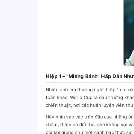
Hiệp 1 – "Miếng Bánh" Hấp Dẫn Nh
Nhiều anh em thường nghĩ, hiệp 1 chỉ có 
toàn khác. World Cup là đấu trường khắc 
chiến thuật, nơi các huấn luyện viên thử
Hãy nhìn vào các trận đấu của những ông
chậm, thăm dò đối thủ, chứ không vội và
đôi khi giống như một canh bạc thực sự.