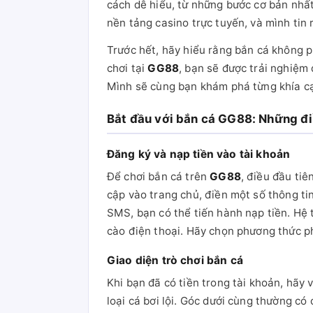
cách dễ hiểu, từ những bước cơ bản nhất
nền tảng casino trực tuyến, và mình tin r
Trước hết, hãy hiểu rằng bắn cá không ph
chơi tại
GG88
, bạn sẽ được trải nghiệm
Mình sẽ cùng bạn khám phá từng khía cạ
Bắt đầu với bắn cá GG88: Những đ
Đăng ký và nạp tiền vào tài khoản
Để chơi bắn cá trên
GG88
, điều đầu tiê
cập vào trang chủ, điền một số thông ti
SMS, bạn có thể tiến hành nạp tiền. Hệ 
cào điện thoại. Hãy chọn phương thức p
Giao diện trò chơi bắn cá
Khi bạn đã có tiền trong tài khoản, hãy
loại cá bơi lội. Góc dưới cùng thường c