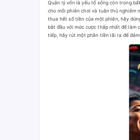
Quản lý vốn là yếu tố sống còn trong bất
cho mỗi phiên chơi và tuân thủ nghiêm n
thua hết số tiền của một phiên, hãy dừng
bắt đầu với mức cược thấp nhất để làm q
tiếp, hãy rút một phần tiền lãi ra để đả