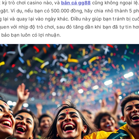
 kỳ trò chơi casino nào, và
bắn cá gg88
cũng không ngoại lệ.
gặt. Ví dụ, nếu bạn có 500.000 đồng, hãy chia nhỏ thành 5 ph
 lại và quay lại vào ngày khác. Điều này giúp bạn tránh bị cu
uen với nhịp độ trò chơi, sau đó tăng dần khi bạn đã tự tin h
m bảo bạn luôn có lợi nhuận.