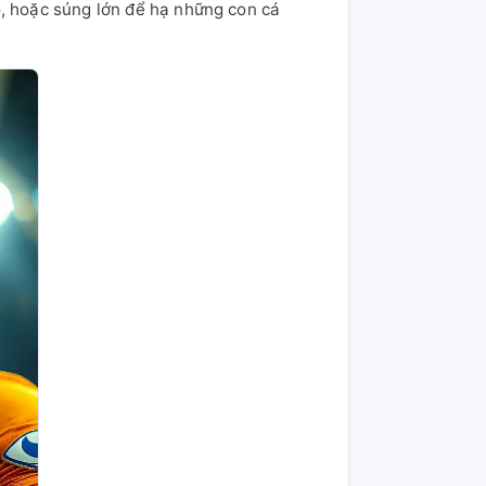
ỏ, hoặc súng lớn để hạ những con cá