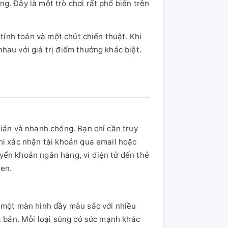
g. Đây là một trò chơi rất phổ biến trên
 tính toán và một chút chiến thuật. Khi
hau với giá trị điểm thưởng khác biệt.
giản và nhanh chóng. Bạn chỉ cần truy
hi xác nhận tài khoản qua email hoặc
yển khoản ngân hàng, ví điện tử đến thẻ
uen.
y một màn hình đầy màu sắc với nhiều
út bắn. Mỗi loại súng có sức mạnh khác