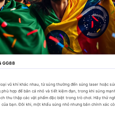
cá GG88
 loại vũ khí khác nhau, từ súng thường đến súng laser hoặc s
 phù hợp để bắn cá nhỏ và tiết kiệm đạn, trong khi súng mạn
ch thu thập các vật phẩm đặc biệt trong trò chơi. Hãy thử ngh
i của bạn. Đôi khi, một khẩu súng nhỏ nhưng bắn chính xác c