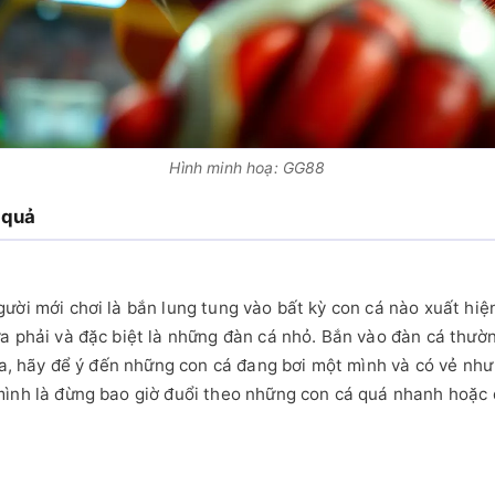
Hình minh hoạ: GG88
 quả
ười mới chơi là bắn lung tung vào bất kỳ con cá nào xuất hiệ
a phải và đặc biệt là những đàn cá nhỏ. Bắn vào đàn cá thườn
 ra, hãy để ý đến những con cá đang bơi một mình và có vẻ như
ình là đừng bao giờ đuổi theo những con cá quá nhanh hoặc q