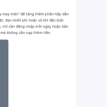
uay may mắn" để tăng thêm phần hấp dẫn
t, đạn miễn phí hoặc vũ khí đặc biệt.
dụ, chỉ cần đăng nhập mỗi ngày hoặc bắn
i mà không cần nạp thêm tiền.