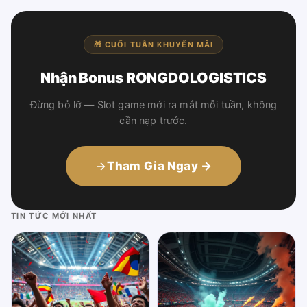
🎁 CUỐI TUẦN KHUYẾN MÃI
Nhận Bonus RONGDOLOGISTICS
Đừng bỏ lỡ — Slot game mới ra mắt mỗi tuần, không
cần nạp trước.
Tham Gia Ngay →
TIN TỨC MỚI NHẤT