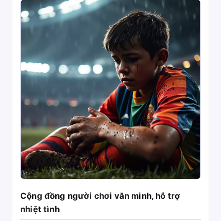
Cộng đồng người chơi văn minh, hỗ trợ
nhiệt tình