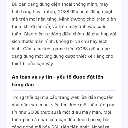
Dù bạn đang dùng điện thoại thông minh, máy
tính bảng hay laptop, GO88 đều hoạt động mượt
mà trên mọi nền tảng. Mình thường chơi trên điện
thoại khi đi làm về, và trên máy tính vào cuối
tuần. Giao diện tự động điều chỉnh để phù hợp với
kích thước màn hình, không bị vỡ chữ hay lệch
hình. Cảm giác lướt game trên GO88 giống như
đang dùng một ứng dụng được thiết kế riêng cho
thiết bị của bạn vậy.
An toàn và uy tín – yếu tố được đặt lên
hàng đầu
Trong thời đại mà các trang web lừa đảo mọc lên
như nấm sau mưa, việc tìm được một nền tảng uy
tín như GO88 thực sự là một điều may mắn. Mọi
thông tin cá nhân của bạn đều được bảo vệ bởi
công nghệ mã hóa SSL tiên tiến nhất. Ngoài ra,