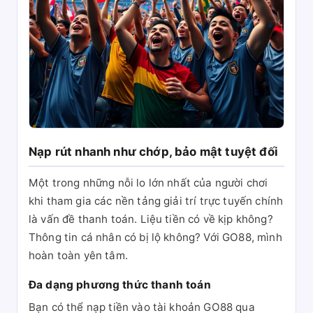
Nạp rút nhanh như chớp, bảo mật tuyệt đối
Một trong những nỗi lo lớn nhất của người chơi
khi tham gia các nền tảng giải trí trực tuyến chính
là vấn đề thanh toán. Liệu tiền có về kịp không?
Thông tin cá nhân có bị lộ không? Với GO88, mình
hoàn toàn yên tâm.
Đa dạng phương thức thanh toán
Bạn có thể nạp tiền vào tài khoản GO88 qua