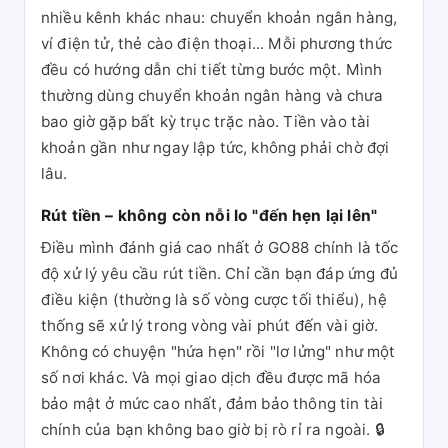
nhiều kênh khác nhau: chuyển khoản ngân hàng,
ví điện tử, thẻ cào điện thoại... Mỗi phương thức
đều có hướng dẫn chi tiết từng bước một. Mình
thường dùng chuyển khoản ngân hàng và chưa
bao giờ gặp bất kỳ trục trặc nào. Tiền vào tài
khoản gần như ngay lập tức, không phải chờ đợi
lâu.
Rút tiền – không còn nỗi lo "đến hẹn lại lên"
Điều mình đánh giá cao nhất ở GO88 chính là tốc
độ xử lý yêu cầu rút tiền. Chỉ cần bạn đáp ứng đủ
điều kiện (thường là số vòng cược tối thiểu), hệ
thống sẽ xử lý trong vòng vài phút đến vài giờ.
Không có chuyện "hứa hẹn" rồi "lơ lửng" như một
số nơi khác. Và mọi giao dịch đều được mã hóa
bảo mật ở mức cao nhất, đảm bảo thông tin tài
chính của bạn không bao giờ bị rò rỉ ra ngoài. 🔒