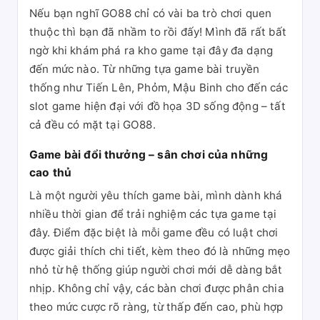
Nếu bạn nghĩ GO88 chỉ có vài ba trò chơi quen
thuộc thì bạn đã nhầm to rồi đấy! Mình đã rất bất
ngờ khi khám phá ra kho game tại đây đa dạng
đến mức nào. Từ những tựa game bài truyền
thống như Tiến Lên, Phỏm, Mậu Binh cho đến các
slot game hiện đại với đồ họa 3D sống động – tất
cả đều có mặt tại GO88.
Game bài đổi thưởng – sân chơi của những
cao thủ
Là một người yêu thích game bài, mình dành khá
nhiều thời gian để trải nghiệm các tựa game tại
đây. Điểm đặc biệt là mỗi game đều có luật chơi
được giải thích chi tiết, kèm theo đó là những mẹo
nhỏ từ hệ thống giúp người chơi mới dễ dàng bắt
nhịp. Không chỉ vậy, các bàn chơi được phân chia
theo mức cược rõ ràng, từ thấp đến cao, phù hợp