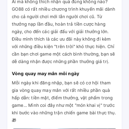
Ai mà không thích nhận quà đúng không nào?
GO88 có rất nhiều chương trình khuyến mãi dành
cho cả người chơi mới lẫn người chơi cũ. Từ
thưởng nạp lần đầu, hoàn trả tiền cược hàng
ngày, cho đến các giải đấu với giải thưởng lớn.
Điều mình thích là các ưu đãi này không đi kèm
với những điều kiện "trên trời" khó thực hiện. Chỉ
cần bạn chơi game một cách bình thường, bạn sẽ
dễ dàng nhận được những phần thưởng giá trị.
Vòng quay may mắn mỗi ngày
Mỗi ngày khi đăng nhập, bạn sẽ có cơ hội tham
gia vòng quay may mắn với rất nhiều phần quà
hấp dẫn: tiền mặt, điểm thưởng, vật phẩm trong
game... Mình coi đây như một "món khai vị" trước
khi bước vào những trận chiến game bài thực thụ.
🎁