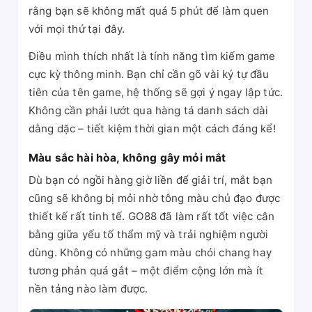
rằng bạn sẽ không mất quá 5 phút để làm quen
với mọi thứ tại đây.
Điều mình thích nhất là tính năng tìm kiếm game
cực kỳ thông minh. Bạn chỉ cần gõ vài ký tự đầu
tiên của tên game, hệ thống sẽ gợi ý ngay lập tức.
Không cần phải lướt qua hàng tá danh sách dài
dằng dặc – tiết kiệm thời gian một cách đáng kể!
Màu sắc hài hòa, không gây mỏi mắt
Dù bạn có ngồi hàng giờ liền để giải trí, mắt bạn
cũng sẽ không bị mỏi nhờ tông màu chủ đạo được
thiết kế rất tinh tế. GO88 đã làm rất tốt việc cân
bằng giữa yếu tố thẩm mỹ và trải nghiệm người
dùng. Không có những gam màu chói chang hay
tương phản quá gắt – một điểm cộng lớn mà ít
nền tảng nào làm được.