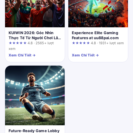
KUIWIN 2026: Góc Nhìn
Experience Elite Gaming
Thực Tế Từ Người Chơi Lâu
Features at uu88pai.com
Năm Trên Hành Trình Cá
★★★★★
4.8 · 2565+ lượt
★★★★★
4.8 · 1931+ lượt xem
Cược Trực Tuyến
xem
Xem Chi Tiết →
Xem Chi Tiết →
Future-Ready Game Lobby