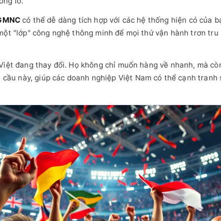
ổng lồ.
GMNC
có thể dễ dàng tích hợp với các hệ thống hiện có của bạ
một "lớp" công nghệ thông minh để mọi thứ vận hành trơn tru h
 Việt đang thay đổi. Họ không chỉ muốn hàng về nhanh, mà cò
cầu này, giúp các doanh nghiệp Việt Nam có thể cạnh tranh 