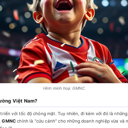
Hình minh hoạ: GMNC
trường Việt Nam?
triển với tốc độ chóng mặt. Tuy nhiên, đi kèm với đó là nhữn
.
GMNC
chính là "cứu cánh" cho những doanh nghiệp vừa và 