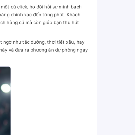
một cú click, họ đòi hỏi sự minh bạch
o hàng chính xác đến từng phút. Khách
ách hàng cũ mà còn giúp bạn thu hút
 ngờ như tắc đường, thời tiết xấu, hay
o này và đưa ra phương án dự phòng ngay