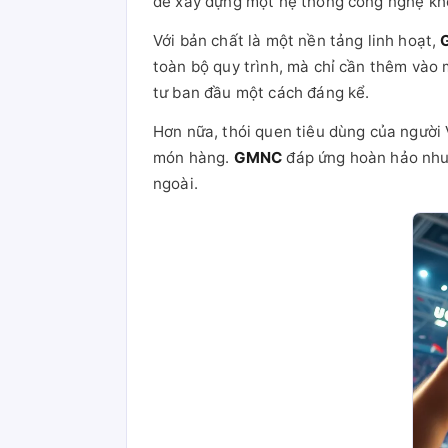
để xây dựng một hệ thống công nghệ kh
Với bản chất là một nền tảng linh hoạt,
toàn bộ quy trình, mà chỉ cần thêm vào 
tư ban đầu một cách đáng kể.
Hơn nữa, thói quen tiêu dùng của người
món hàng.
GMNC
đáp ứng hoàn hảo nhu 
ngoài.