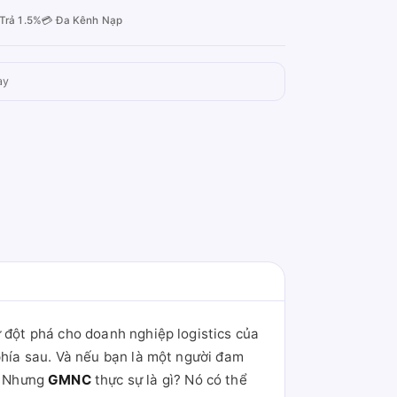
Trả 1.5%
💳 Đa Kênh Nạp
ày
ự đột phá cho doanh nghiệp logistics của
 phía sau. Và nếu bạn là một người đam
. Nhưng
GMNC
thực sự là gì? Nó có thể