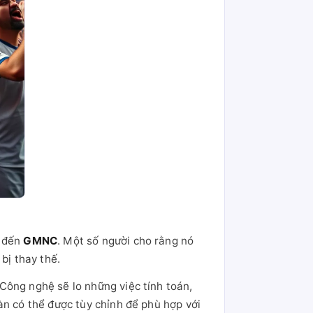
c đến
GMNC
. Một số người cho rằng nó
bị thay thế.
Công nghệ sẽ lo những việc tính toán,
àn có thể được tùy chỉnh để phù hợp với