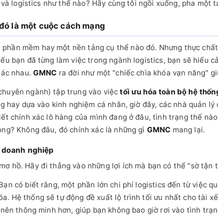
ải và logistics như thế nào? Hãy cùng tôi ngồi xuống, pha một
 đó là một cuộc cách mạng
 phần mềm hay một nền tảng cụ thể nào đó. Nhưng thực chất, n
ếu bạn đã từng làm việc trong ngành logistics, bạn sẽ hiểu cả
khác nhau.
GMNC
ra đời như một "chiếc chìa khóa vạn năng" gi
 chuyên ngành) tập trung vào việc
tối ưu hóa toàn bộ hệ thố
ông hay dựa vào kinh nghiệm cá nhân, giờ đây, các nhà quản lý
iết chính xác lô hàng của mình đang ở đâu, tình trạng thế nào
ông? Không đâu, đó chính xác là những gì
GMNC
mang lại.
o doanh nghiệp
ơ hồ. Hãy đi thẳng vào những lợi ích mà bạn có thể "sờ tận t
Bạn có biết rằng, một phần lớn chi phí logistics đến từ việc qu
óa. Hệ thống sẽ tự động đề xuất lộ trình tối ưu nhất cho tài 
 nên thông minh hơn, giúp bạn không bao giờ rơi vào tình trạ