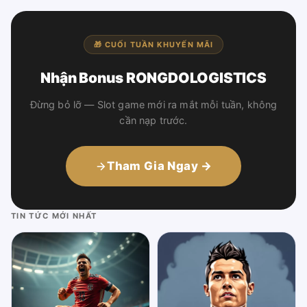
🎁 CUỐI TUẦN KHUYẾN MÃI
Nhận Bonus RONGDOLOGISTICS
Đừng bỏ lỡ — Slot game mới ra mắt mỗi tuần, không
cần nạp trước.
Tham Gia Ngay →
TIN TỨC MỚI NHẤT