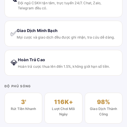
Đội ngũ CSKH tận tâm, trực tuyến 24/7. Chat, Zalo,
Telegram đều có.
Giao Dịch Minh Bạch
✅
Mọi cược và giao dịch đều được ghi nhận, tra cứu dễ dàng.
Hoàn Trả Cao
💎
Hoàn trả cược thua lên đến 1.5%, không giới hạn số tiền.
ĐỘ PHỦ SÓNG
3'
116K+
98%
Rút Tiền Nhanh
Lượt Chơi Mỗi
Giao Dịch Thành
Ngày
Công