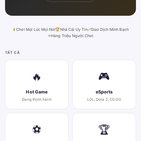
📱
Chơi Mọi Lúc Mọi Nơi
🏆
Nhà Cái Uy Tín
✅
Giao Dịch Minh Bạch
⭐
Hàng Triệu Người Chơi
TẤT CẢ
🔥
🎮
Hot Game
eSports
Đang thịnh hành
LOL, Dota 2, CS:GO
⚽
🏆