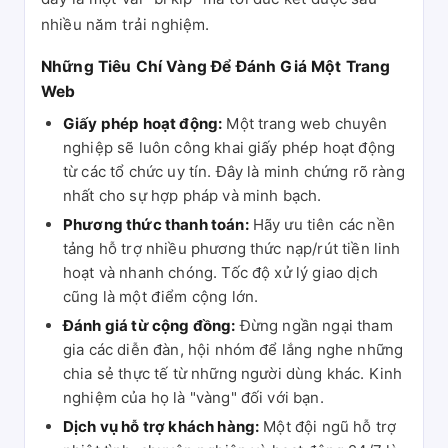
nhiều năm trải nghiệm.
Những Tiêu Chí Vàng Để Đánh Giá Một Trang
Web
Giấy phép hoạt động:
Một trang web chuyên
nghiệp sẽ luôn công khai giấy phép hoạt động
từ các tổ chức uy tín. Đây là minh chứng rõ ràng
nhất cho sự hợp pháp và minh bạch.
Phương thức thanh toán:
Hãy ưu tiên các nền
tảng hỗ trợ nhiều phương thức nạp/rút tiền linh
hoạt và nhanh chóng. Tốc độ xử lý giao dịch
cũng là một điểm cộng lớn.
Đánh giá từ cộng đồng:
Đừng ngần ngại tham
gia các diễn đàn, hội nhóm để lắng nghe những
chia sẻ thực tế từ những người dùng khác. Kinh
nghiệm của họ là "vàng" đối với bạn.
Dịch vụ hỗ trợ khách hàng:
Một đội ngũ hỗ trợ