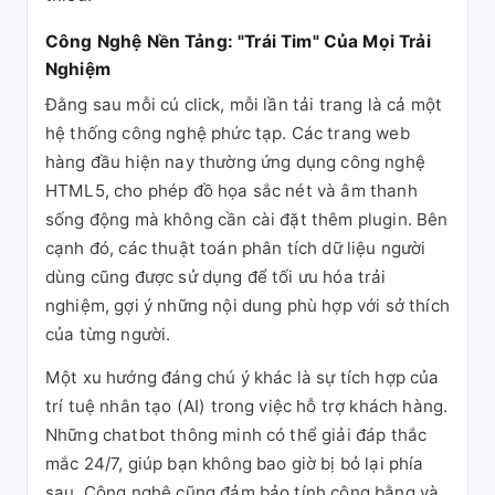
Công Nghệ Nền Tảng: "Trái Tim" Của Mọi Trải
Nghiệm
Đằng sau mỗi cú click, mỗi lần tải trang là cả một
hệ thống công nghệ phức tạp. Các trang web
hàng đầu hiện nay thường ứng dụng công nghệ
HTML5, cho phép đồ họa sắc nét và âm thanh
sống động mà không cần cài đặt thêm plugin. Bên
cạnh đó, các thuật toán phân tích dữ liệu người
dùng cũng được sử dụng để tối ưu hóa trải
nghiệm, gợi ý những nội dung phù hợp với sở thích
của từng người.
Một xu hướng đáng chú ý khác là sự tích hợp của
trí tuệ nhân tạo (AI) trong việc hỗ trợ khách hàng.
Những chatbot thông minh có thể giải đáp thắc
mắc 24/7, giúp bạn không bao giờ bị bỏ lại phía
sau. Công nghệ cũng đảm bảo tính công bằng và