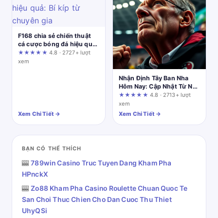
F168 chia sẻ chiến thuật
cá cược bóng đá hiệu quả:
Bí kíp từ chuyên gia
★★★★★
4.8 · 2727+ lượt
xem
Nhận Định Tây Ban Nha
Hôm Nay: Cập Nhật Từ Nhà
Cái 7m
★★★★★
4.8 · 2713+ lượt
xem
Xem Chi Tiết →
Xem Chi Tiết →
BẠN CÓ THỂ THÍCH
🎰
789win Casino Truc Tuyen Dang Kham Pha
HPnckX
🎰
Zo88 Kham Pha Casino Roulette Chuan Quoc Te
San Choi Thuc Chien Cho Dan Cuoc Thu Thiet
UhyQSi