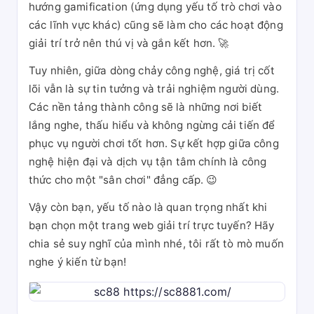
hướng gamification (ứng dụng yếu tố trò chơi vào
các lĩnh vực khác) cũng sẽ làm cho các hoạt động
giải trí trở nên thú vị và gắn kết hơn. 🚀
Tuy nhiên, giữa dòng chảy công nghệ, giá trị cốt
lõi vẫn là sự tin tưởng và trải nghiệm người dùng.
Các nền tảng thành công sẽ là những nơi biết
lắng nghe, thấu hiểu và không ngừng cải tiến để
phục vụ người chơi tốt hơn. Sự kết hợp giữa công
nghệ hiện đại và dịch vụ tận tâm chính là công
thức cho một "sân chơi" đẳng cấp. 😉
Vậy còn bạn, yếu tố nào là quan trọng nhất khi
bạn chọn một trang web giải trí trực tuyến? Hãy
chia sẻ suy nghĩ của mình nhé, tôi rất tò mò muốn
nghe ý kiến từ bạn!