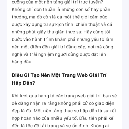
cưỡng của một nền tảng giải trí trực tuyến?
Không chỉ đơn thuần là những con số hay phần
thưởng, mà đó còn là cả một thế giới cảm xúc
được xây dựng từ sự kịch tính, chiến thuật và cả
những phút giây thư giãn thực sự. Hãy cùng tôi
bước vào hành trình khám phá những yếu tố làm
nên một điểm đến giải trí đẳng cấp, nơi mà công
nghệ và trải nghiệm người dùng được đặt lên
hàng đầu.
Điều Gì Tạo Nên Một Trang Web Giải Trí
Hấp Dẫn?
Khi lướt qua hàng tá các trang web giải trí, bạn sẽ
dễ dàng nhận ra rằng không phải cứ có giao diện
đẹp là đủ. Một nền tảng thực sự hấp dẫn là sự kết
hợp hoàn hảo của nhiều yếu tố. Đầu tiên phải kể
đến là tốc độ tải trang và sự ổn định. Không ai