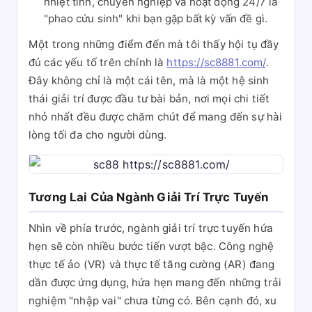
nhiệt tình, chuyên nghiệp và hoạt động 24/7 là
"phao cứu sinh" khi bạn gặp bất kỳ vấn đề gì.
Một trong những điểm đến mà tôi thấy hội tụ đầy
đủ các yếu tố trên chính là
https://sc8881.com/
.
Đây không chỉ là một cái tên, mà là một hệ sinh
thái giải trí được đầu tư bài bản, nơi mọi chi tiết
nhỏ nhất đều được chăm chút để mang đến sự hài
lòng tối đa cho người dùng.
Tương Lai Của Ngành Giải Trí Trực Tuyến
Nhìn về phía trước, ngành giải trí trực tuyến hứa
hẹn sẽ còn nhiều bước tiến vượt bậc. Công nghệ
thực tế ảo (VR) và thực tế tăng cường (AR) đang
dần được ứng dụng, hứa hẹn mang đến những trải
nghiệm "nhập vai" chưa từng có. Bên cạnh đó, xu