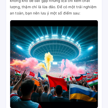
không khó để bắt gặp những địa chỉ kém chất
lượng, thậm chí là lừa đảo. Để có một trải nghiệm
an toàn, bạn nên lưu ý một số điểm sau: