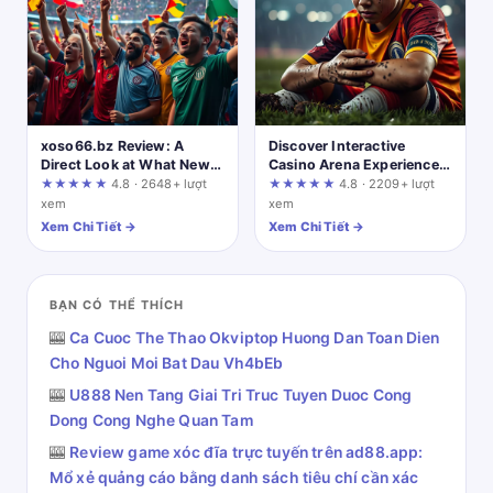
xoso66.bz Review: A
Discover Interactive
Direct Look at What New
Casino Arena Experiences
Users Should Verify Before
at rr88ml.com
★★★★★
4.8 · 2648+ lượt
★★★★★
4.8 · 2209+ lượt
Joining
xem
xem
Xem Chi Tiết →
Xem Chi Tiết →
BẠN CÓ THỂ THÍCH
🎰
Ca Cuoc The Thao Okviptop Huong Dan Toan Dien
Cho Nguoi Moi Bat Dau Vh4bEb
🎰
U888 Nen Tang Giai Tri Truc Tuyen Duoc Cong
Dong Cong Nghe Quan Tam
🎰
Review game xóc đĩa trực tuyến trên ad88.app:
Mổ xẻ quảng cáo bằng danh sách tiêu chí cần xác