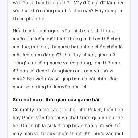
và tiện lợi hơn bao giờ hết. Vậy điều gì đã làm nên
sức hút khó cưỡng của trò chơi này? Hãy cùng tôi
khám phá nhé!
Nếu bạn là một người yêu thích sự kịch tính và
muốn tìm kiếm một hình thức giải trí có thể chơi
mọi lúc, mọi nơi, thì game bài online chắc chắn là
một lựa chọn đáng để thử. Tuy nhiên, giữa một
"rừng" các cổng game và ứng dụng, làm thế nào
để bạn có được trải nghiệm an toàn và thú vị
nhất? Bài viết này sẽ giúp bạn có cái nhìn tổng
quan và những lời khuyên hữu ích.
Sức hút vượt thời gian của game bài
Có một lý do mà các trò chơi như Poker, Tiến Lên,
hay Phỏm vẫn tồn tại và phát triển qua nhiều thế
hệ. Đó chính là sự kết hợp hoàn hảo giữa yếu tố
may mắn và tư duy chiến thuật. Khi bước vào một