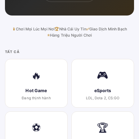
📱
Chơi Mọi Lúc Mọi Nơi
🏆
Nhà Cái Uy Tín
✅
Giao Dịch Minh Bạch
⭐
Hàng Triệu Người Chơi
TẤT CẢ
🔥
🎮
Hot Game
eSports
Đang thịnh hành
LOL, Dota 2, CS:GO
⚽
🏆