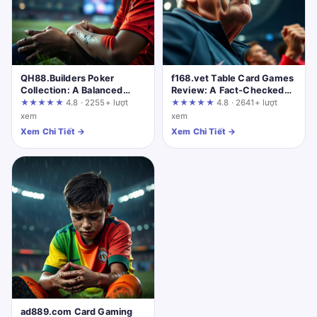
QH88.Builders Poker
f168.vet Table Card Games
Collection: A Balanced
Review: A Fact-Checked
Look at Modern Table
Look at Playing Formats
★★★★★
4.8 · 2255+ lượt
★★★★★
4.8 · 2641+ lượt
Formats
xem
xem
Xem Chi Tiết →
Xem Chi Tiết →
ad889.com Card Gaming