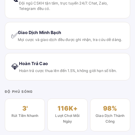
Đội ngũ CSKH tận tâm, trực tuyến 24/7. Chat, Zalo,
Telegram đều có.
Giao Dịch Minh Bạch
✅
Mọi cược và giao dịch đều được ghi nhận, tra cứu dễ dàng.
Hoàn Trả Cao
💎
Hoàn trả cược thua lên đến 1.5%, không giới hạn số tiền.
ĐỘ PHỦ SÓNG
3'
116K+
98%
Rút Tiền Nhanh
Lượt Chơi Mỗi
Giao Dịch Thành
Ngày
Công