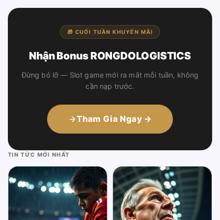
🎁 CUỐI TUẦN KHUYẾN MÃI
Nhận Bonus RONGDOLOGISTICS
Đừng bỏ lỡ — Slot game mới ra mắt mỗi tuần, không
cần nạp trước.
Tham Gia Ngay →
TIN TỨC MỚI NHẤT