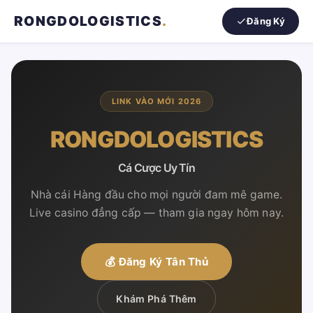
RONGDOLOGISTICS
.
Đăng Ký
LINK VÀO MỚI 2026
RONGDOLOGISTICS
Cá Cược Uy Tín
Nhà cái Hàng đầu cho mọi người đam mê game.
Live casino đẳng cấp — tham gia ngay hôm nay.
💰 Đăng Ký Tân Thủ
Khám Phá Thêm