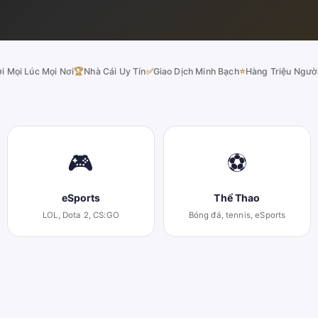
i Mọi Lúc Mọi Nơi
🏆
Nhà Cái Uy Tín
✅
Giao Dịch Minh Bạch
⭐
Hàng Triệu Ngườ
🎮
⚽
eSports
Thể Thao
LOL, Dota 2, CS:GO
Bóng đá, tennis, eSports