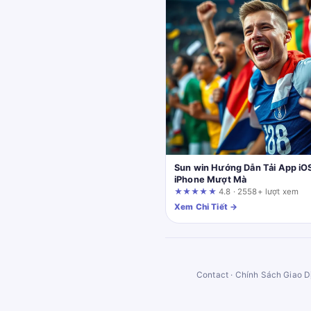
Sun win Hướng Dẫn Tải App iO
iPhone Mượt Mà
★★★★★
4.8 · 2558+ lượt xem
Xem Chi Tiết →
Contact
·
Chính Sách Giao D