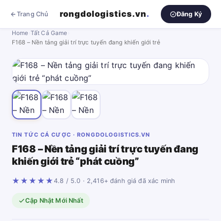
rongdologistics.vn
.
Trang Chủ
Đăng Ký
Home
›
Tất Cả Game
›
F168 – Nền tảng giải trí trực tuyến đang khiến giới trẻ
TIN TỨC CÁ CƯỢC · RONGDOLOGISTICS.VN
F168 – Nền tảng giải trí trực tuyến đang
khiến giới trẻ “phát cuồng”
★★★★★
4.8 / 5.0 · 2,416+ đánh giá đã xác minh
Cập Nhật Mới Nhất