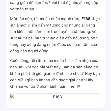
sàng giúp đỡ bạn 24/7 với thái độ chuyên nghiệp
và thân thiện.
Một lần nữa, tôi muốn nhấn mạnh rằng
F168
thực
sự là một điểm đến lý tưởng cho những ai đang
tìm kiếm một sân chơi trực tuyến chất lượng. Với
sự đầu tư bài bản từ giao diện đến nội dung, nền
tảng này xứng đáng nhận được sự quan tâm của
đông đảo người dùng.
Cuối cùng, tôi rất tò mò muốn biết cảm nhận của
bạn sau khi đọc bài viết này. Bạn đã sẵn sàng để
khám phá thế giới giải trí đỉnh cao chưa? Hay bạn
còn điều gì băn khoăn cần được giải đáp? Hãy
chia sẻ với tôi ở phần bình luận nhé! 💬