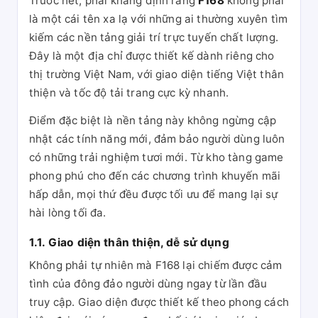
Trước hết, phải khẳng định rằng
F168
không phải
là một cái tên xa lạ với những ai thường xuyên tìm
kiếm các nền tảng giải trí trực tuyến chất lượng.
Đây là một địa chỉ được thiết kế dành riêng cho
thị trường Việt Nam, với giao diện tiếng Việt thân
thiện và tốc độ tải trang cực kỳ nhanh.
Điểm đặc biệt là nền tảng này không ngừng cập
nhật các tính năng mới, đảm bảo người dùng luôn
có những trải nghiệm tươi mới. Từ kho tàng game
phong phú cho đến các chương trình khuyến mãi
hấp dẫn, mọi thứ đều được tối ưu để mang lại sự
hài lòng tối đa.
1.1. Giao diện thân thiện, dễ sử dụng
Không phải tự nhiên mà F168 lại chiếm được cảm
tình của đông đảo người dùng ngay từ lần đầu
truy cập. Giao diện được thiết kế theo phong cách