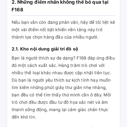
2. Những điểm nhấn không thể bỏ qua tại
F168
Nếu bạn vẫn còn đang phân vân, hãy để tôi liệt kê
một vài điểm nổi bật khiến nền tảng này trở
thành lựa chọn hàng đầu của nhiều người.
2.1. Kho nội dung giải trí đồ sộ
Bạn là người thích sự đa dạng? F168 đáp ứng điều
đó một cách xuất sắc. Hàng trăm trò chơi với
nhiều thể loại khác nhau được cập nhật liên tục.
Dù bạn là người yêu thích sự kịch tính hay muốn
tìm kiếm những phút giây thư giãn nhẹ nhàng,
bạn đều có thể tìm thấy thứ mình cần ở đây. Mỗi
trò chơi đều được đầu tư đồ họa sắc nét và âm
thanh sống động, mang lại cảm giác chân thực
đến khó tin.