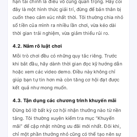
hạn tài chính là điều vô cùng quan trọng. Hãy coi
đây là một hình thức giải trí, đừng để bản thân bị
cuốn theo cảm xúc nhất thời. Tôi thường chia nhỏ
số tiền của mình ra nhiều lần chơi, vừa kéo dài
thời gian trải nghiệm, vừa giảm thiểu rủi ro.
4.2. Nắm rõ luật chơi
Mỗi trò chơi đều có những quy tắc riêng. Trước
khi bắt đầu, hãy dành thời gian đọc kỹ hướng dẫn
hoặc xem các video demo. Điều này không chỉ
giúp bạn tự tin hơn mà còn tăng cơ hội đạt được
kết quả như mong muốn.
4.3. Tận dụng các chương trình khuyến mãi
Đừng bỏ lỡ bất kỳ cơ hội nhận thưởng nào từ nền
tảng. Tôi thường xuyên kiểm tra mục “Khuyến
mãi” để cập nhật những ưu đãi mới nhất. Đôi khi,
chỉ một phần thưởng nhỏ cũng có thể tạo nên sự