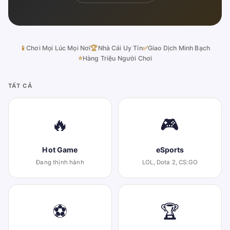
📱
Chơi Mọi Lúc Mọi Nơi
🏆
Nhà Cái Uy Tín
✅
Giao Dịch Minh Bạch
⭐
Hàng Triệu Người Chơi
TẤT CẢ
🔥
🎮
Hot Game
eSports
Đang thịnh hành
LOL, Dota 2, CS:GO
⚽
🏆