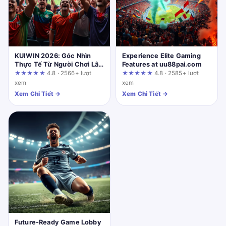
KUIWIN 2026: Góc Nhìn
Experience Elite Gaming
Thực Tế Từ Người Chơi Lâu
Features at uu88pai.com
Năm Trên Hành Trình Cá
★★★★★
4.8 · 2566+ lượt
★★★★★
4.8 · 2585+ lượt
Cược Trực Tuyến
xem
xem
Xem Chi Tiết →
Xem Chi Tiết →
Future-Ready Game Lobby