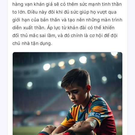
hàng vạn khán giả sẽ có thêm sức mạnh tinh thần
to lớn. Điều này đôi khi đủ sức giúp họ vượt qua
giới hạn của bản thân và tạo nên những màn trình
diễn xuất thần. Áp lực từ khán đài có thể khiến
đối thủ mắc sai lầm, và đó chính là cơ hội để đội
chủ nhà tận dụng.