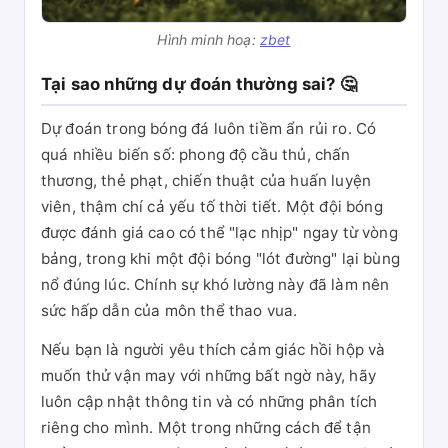
Hình minh hoạ:
zbet
Tại sao những dự đoán thường sai? 🤔
Dự đoán trong bóng đá luôn tiềm ẩn rủi ro. Có
quá nhiều biến số: phong độ cầu thủ, chấn
thương, thẻ phạt, chiến thuật của huấn luyện
viên, thậm chí cả yếu tố thời tiết. Một đội bóng
được đánh giá cao có thể "lạc nhịp" ngay từ vòng
bảng, trong khi một đội bóng "lót đường" lại bùng
nổ đúng lúc. Chính sự khó lường này đã làm nên
sức hấp dẫn của môn thể thao vua.
Nếu bạn là người yêu thích cảm giác hồi hộp và
muốn thử vận may với những bất ngờ này, hãy
luôn cập nhật thông tin và có những phân tích
riêng cho mình. Một trong những cách để tận