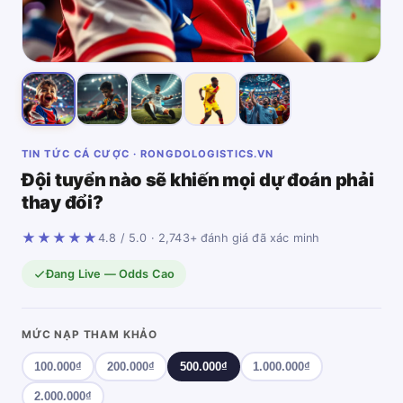
TIN TỨC CÁ CƯỢC · RONGDOLOGISTICS.VN
Đội tuyển nào sẽ khiến mọi dự đoán phải
thay đổi?
★★★★★
4.8 / 5.0 · 2,743+ đánh giá đã xác minh
Đang Live — Odds Cao
MỨC NẠP THAM KHẢO
100.000₫
200.000₫
500.000₫
1.000.000₫
2.000.000₫