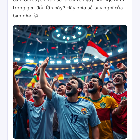
trong giải đấu lần này? Hãy chia sẻ suy nghĩ của
bạn nhé! 🚀