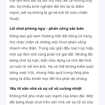
thể làm khó bất kỳ đối thủ nào, kể cả những ông
lớn. Sự thiếu kinh nghiệm đôi khi lại là điểm
mạnh, bởi họ không bị gò bó bởi lối mòn chiến
thuật.
Lối chơi phòng ngự - phản công sắc bén
Đừng bao giờ xem thường một đội bóng có hàng
thủ chắc chắn và những mũi nhọn phản công
nhanh như điện. Trong các giải đấu loại trực tiếp,
một sai lầm nhỏ cũng phải trả giá đắt. Những đội
bóng chơi kỷ luật, biết chịu đựng và chờ đợi thời
cơ luôn là nỗi ám ảnh. Họ có thể không kiểm soát
bóng vượt trội, nhưng hiệu quả trong từng pha
bóng là điều khiến mọi đối thủ phải dè chừng.
Yếu tố sân nhà và sự cổ vũ cuồng nhiệt
Không thể phủ nhận sức mạnh của khán đài. Một
đội bóng được chơi trên sân nhà với sự cổ vũ của