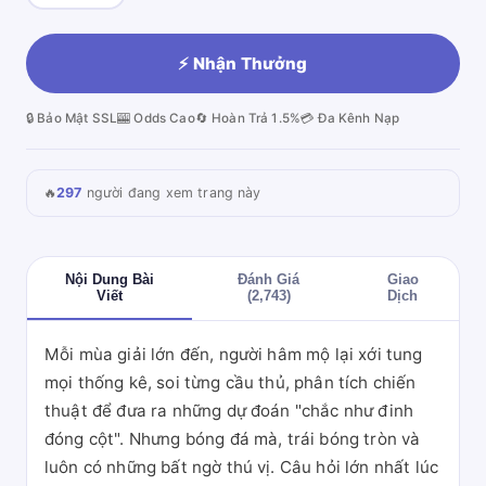
⚡ Nhận Thưởng
🔒 Bảo Mật SSL
🎰 Odds Cao
🔄 Hoàn Trả 1.5%
💳 Đa Kênh Nạp
🔥
297
người đang xem trang này
Nội Dung Bài
Đánh Giá
Giao
Viết
(2,743)
Dịch
Mỗi mùa giải lớn đến, người hâm mộ lại xới tung
mọi thống kê, soi từng cầu thủ, phân tích chiến
thuật để đưa ra những dự đoán "chắc như đinh
đóng cột". Nhưng bóng đá mà, trái bóng tròn và
luôn có những bất ngờ thú vị. Câu hỏi lớn nhất lúc