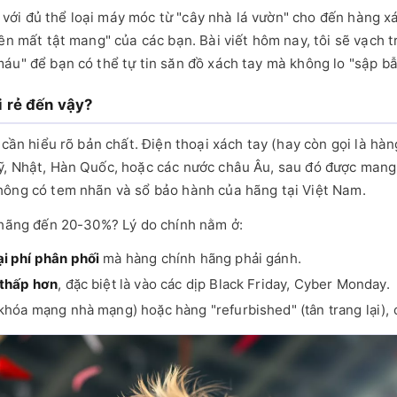
i đủ thể loại máy móc từ "cây nhà lá vườn" cho đến hàng xác
ền mất tật mang" của các bạn. Bài viết hôm nay, tôi sẽ vạch t
áu" để bạn có thể tự tin săn đồ xách tay mà không lo "sập bẫ
ại rẻ đến vậy?
 cần hiểu rõ bản chất. Điện thoại xách tay (hay còn gọi là hà
ỹ, Nhật, Hàn Quốc, hoặc các nước châu Âu, sau đó được mang
hông có tem nhãn và sổ bảo hành của hãng tại Việt Nam.
h hãng đến 20-30%? Lý do chính nằm ở:
i phí phân phối
mà hàng chính hãng phải gánh.
 thấp hơn
, đặc biệt là vào các dịp Black Friday, Cyber Monday.
(khóa mạng nhà mạng) hoặc hàng "refurbished" (tân trang lại), c