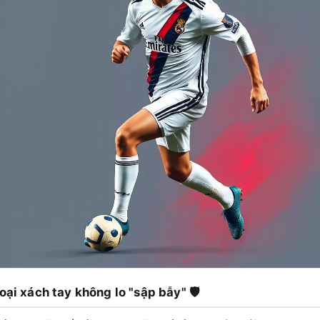
ại xách tay không lo "sập bẫy" 🛡️