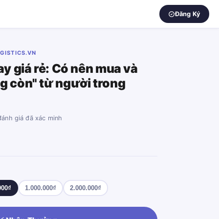
Đăng Ký
GISTICS.VN
ay giá rẻ: Có nên mua và
g còn" từ người trong
đánh giá đã xác minh
000₫
1.000.000₫
2.000.000₫