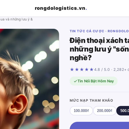
rongdologistics.vn
.
mua và những lưu ý &
TIN TỨC CÁ CƯỢC · RONGDOLO
Điện thoại xách t
những lưu ý "sốn
nghề?
★★★★★
4.8 / 5.0 · 2,282+ 
Tin Nổi Bật Hôm Nay
MỨC NẠP THAM KHẢO
100.000₫
200.000₫
500.