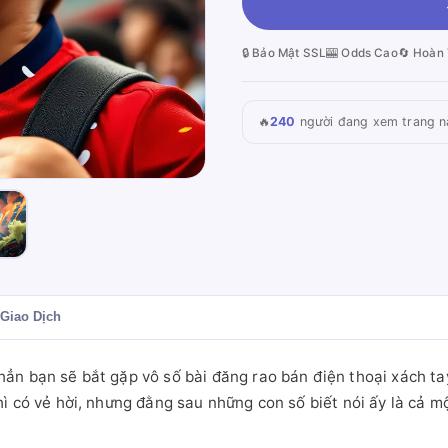
🔒 Bảo Mật SSL
🎰 Odds Cao
🔄 Hoàn 
🔥
240
người đang xem trang n
Giao Dịch
n bạn sẽ bắt gặp vô số bài đăng rao bán điện thoại xách tay
ì có vẻ hời, nhưng đằng sau những con số biết nói ấy là cả mộ