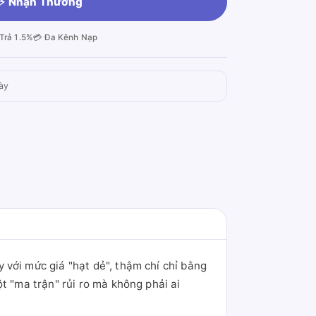
⚡ Nhận Thưởng
Trả 1.5%
💳 Đa Kênh Nạp
ày
 với mức giá "hạt dẻ", thậm chí chỉ bằng
t "ma trận" rủi ro mà không phải ai