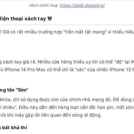
Hình minh hoạ:
https://alo8.shopping/
iện thoại xách tay 🚨
! Đã có rất nhiều trường hợp "tiền mất tật mang" vì thiếu hiểu
xách tay giá rẻ. Nhiều cửa hàng thiếu uy tín có thể "độ" lại 
ếc iPhone 14 Pro Max có thể chỉ là "xác" của chiếc iPhone 13 
ng tên "Sim"
 khóa, chỉ sử dụng được sim của chính nhà mạng đó. Để dùng
chiêu". Điều này dẫn đến hàng loạt vấn đề: hao pin, mất són
mỗi khi máy gặp lỗi liên quan đến sóng di động.
 bất khả thi