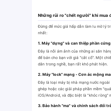
Những rủi ro "chết người" khi mua đ
Đừng để mức giá hấp dẫn làm lu mờ lý trí
nhất:
1. Máy "dựng" và can thiệp phần cứng
Đây là nỗi ám ảnh của những ai săn hàng 
để bán cho bạn với giá "cắt cổ". Một chi
dân trong nghề, bạn rất khó phát hiện.
2. Máy "lock" mạng - Cơn ác mộng ma
Đây là loại máy bị nhà mạng nước ngoài
ghép hoặc các giải pháp phần mềm "quái 
iOS/Android, và đặc biệt là "khóc ròng" 
3. Bảo hành "ma" và chính sách đổi trả