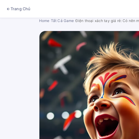
Trang Chủ
Home
›
Tất Cả Game
›
Điện thoại xách tay giá rẻ: Có nên 