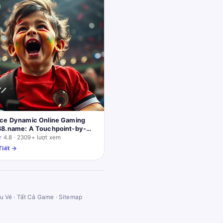
nce Dynamic Online Gaming
88.name: A Touchpoint-by-
int UX Review
★
4.8 · 2309+ lượt xem
Tiết →
u Vé
·
Tất Cả Game
·
Sitemap