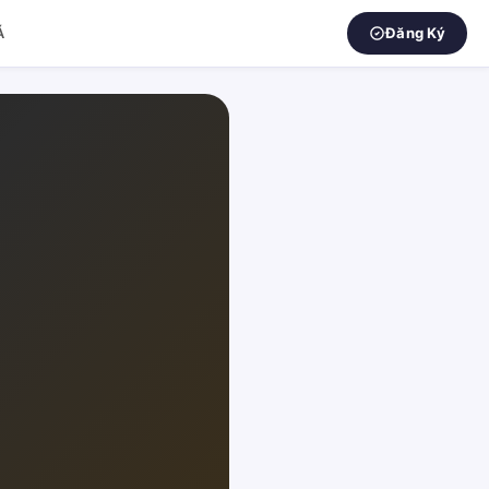
Đăng Ký
Á