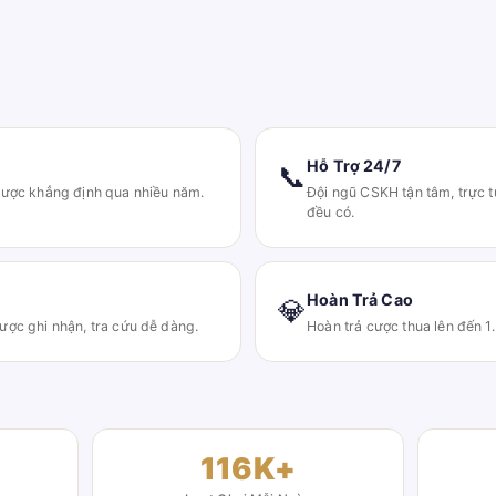
Hỗ Trợ 24/7
📞
được khẳng định qua nhiều năm.
Đội ngũ CSKH tận tâm, trực t
đều có.
Hoàn Trả Cao
💎
ược ghi nhận, tra cứu dễ dàng.
Hoàn trả cược thua lên đến 1.
116K+