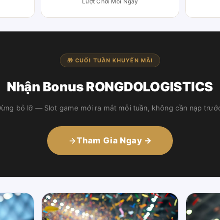
Lượt Chơi Mỗi Ngày
🎁 CUỐI TUẦN KHUYẾN MÃI
Nhận Bonus RONGDOLOGISTICS
ừng bỏ lỡ — Slot game mới ra mắt mỗi tuần, không cần nạp trướ
Tham Gia Ngay →