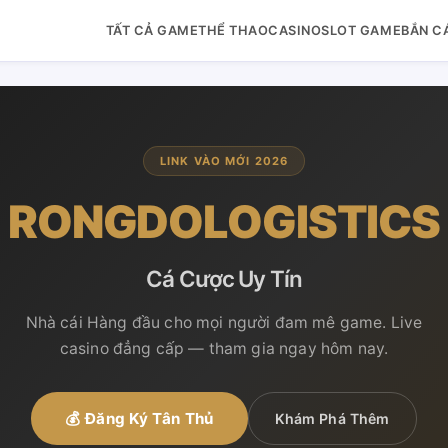
TẤT CẢ GAME
THỂ THAO
CASINO
SLOT GAME
BẮN C
LINK VÀO MỚI 2026
RONGDOLOGISTICS
Cá Cược Uy Tín
Nhà cái Hàng đầu cho mọi người đam mê game. Live
casino đẳng cấp — tham gia ngay hôm nay.
💰 Đăng Ký Tân Thủ
Khám Phá Thêm