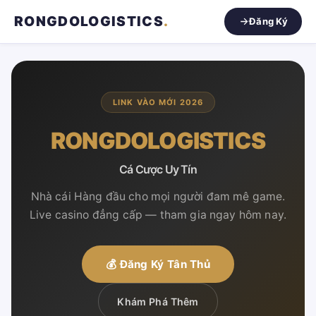
RONGDOLOGISTICS
.
Đăng Ký
LINK VÀO MỚI 2026
RONGDOLOGISTICS
Cá Cược Uy Tín
Nhà cái Hàng đầu cho mọi người đam mê game.
Live casino đẳng cấp — tham gia ngay hôm nay.
💰 Đăng Ký Tân Thủ
Khám Phá Thêm