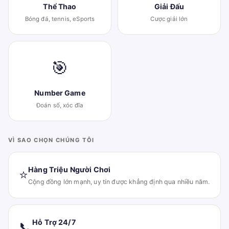
Thể Thao
Giải Đấu
Bóng đá, tennis, eSports
Cược giải lớn
🎯
Number Game
Đoán số, xóc đĩa
VÌ SAO CHỌN CHÚNG TÔI
Hàng Triệu Người Chơi
⭐
Cộng đồng lớn mạnh, uy tín được khẳng định qua nhiều năm.
Hỗ Trợ 24/7
📞