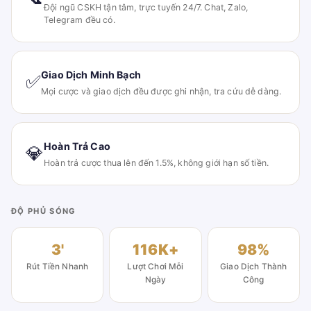
Đội ngũ CSKH tận tâm, trực tuyến 24/7. Chat, Zalo,
Telegram đều có.
Giao Dịch Minh Bạch
✅
Mọi cược và giao dịch đều được ghi nhận, tra cứu dễ dàng.
Hoàn Trả Cao
💎
Hoàn trả cược thua lên đến 1.5%, không giới hạn số tiền.
ĐỘ PHỦ SÓNG
3'
116K+
98%
Rút Tiền Nhanh
Lượt Chơi Mỗi
Giao Dịch Thành
Ngày
Công