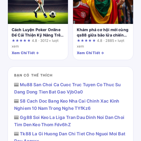
Cách Luyện Poker Online
Khám phá cơ hội mới cùng
Để Cải Thiện Kỹ Năng Trên
qs88 giữa bão lửa chiến
Nền Tảng Uy Tín
tranh Mỹ - Iran
★★★★★
4.8 · 3012+ lượt
★★★★★
4.8 · 2885+ lượt
xem
xem
Xem Chi Tiết →
Xem Chi Tiết →
BẠN CÓ THỂ THÍCH
🎰
Mu88 San Choi Ca Cuoc Truc Tuyen Co Thuc Su
Dang Dong Tien Bat Gao VjbOa0
🎰
S8 Cach Doc Bang Keo Nha Cai Chinh Xac Kinh
Nghiem 10 Nam Trong Nghe TYfKz6
🎰
Gg88 Soi Keo La Liga Tran Dau Dinh Noi Dan Choi
Tim Den Keo Thom Fdv6hZ
🎰
Tk88 La Gi Huong Dan Chi Tiet Cho Nguoi Moi Bat