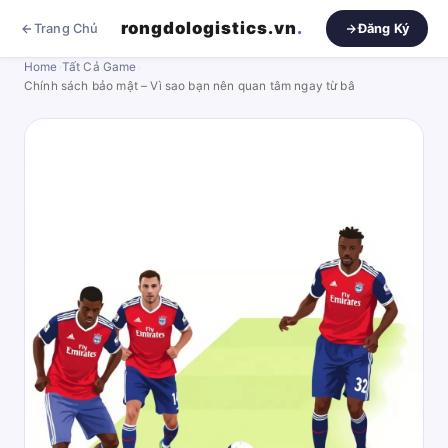
rongdologistics.vn
.
Trang Chủ
Đăng Ký
Home
›
Tất Cả Game
›
Chính sách bảo mật – Vì sao bạn nên quan tâm ngay từ bâ