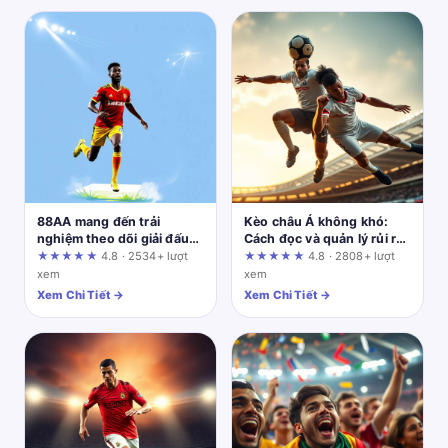
88AA mang đến trải
Kèo châu Á không khó:
nghiệm theo dõi giải đấu
Cách đọc và quản lý rủi ro
Liên Quân tuyệt vời: Kỳ
thực tế cho người chơi
★★★★★
4.8 · 2534+ lượt
★★★★★
4.8 · 2808+ lượt
vọng và thực tế cần kiểm
mới
xem
xem
chứng
Xem Chi Tiết →
Xem Chi Tiết →