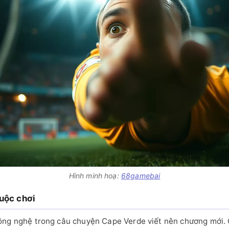
Hình minh hoạ:
68gamebai
uộc chơi
công nghệ trong câu chuyện Cape Verde viết nên chương mới.