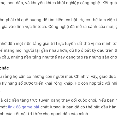
 mọi hòn đảo, và khuyến khích khởi nghiệp công nghệ. Kết quả 
n phải rời quê hương để tìm kiếm cơ hội. Họ có thể làm việc 
 gia vào lĩnh vực fintech. Công nghệ đã mở ra cánh cửa mới, g
 nhớ đến một nền tảng giải trí trực tuyến rất thú vị mà mình 
hể mang mọi người lại gần nhau hơn, dù họ ở bất kỳ đâu trên 
n cầu, những nền tảng như thế này đang tạo ra những sân ch
 chắc
 rằng họ cần có những con người mới. Chính vì vậy, giáo dục
o kỹ năng số được triển khai rộng khắp. Họ còn hợp tác với n
.
mà các nền tảng trực tuyến đang thay đổi cuộc chơi. Nếu bạn m
 một
link 68 game bài
chất lượng là bạn đã có thể bắt đầu hà
nh cửa kết nối tri thức cho người dân của mình.