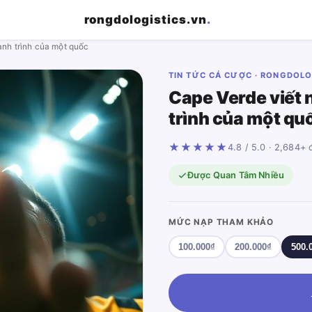
rongdologistics.vn
.
ành trình của một quốc
TIN TỨC CÁ CƯỢC · RONGDOLO
Cape Verde viết
trình của một qu
★★★★★
4.8 / 5.0 · 2,684+ 
Được Quan Tâm Nhiều
MỨC NẠP THAM KHẢO
100.000₫
200.000₫
500.