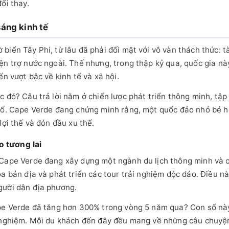
ổi thay.
áng kinh tế
biển Tây Phi, từ lâu đã phải đối mặt với vô vàn thách thức: t
ện trợ nước ngoài. Thế nhưng, trong thập kỷ qua, quốc gia nà
ến vượt bậc về kinh tế và xã hội.
 đó? Câu trả lời nằm ở chiến lược phát triển thông minh, tập 
 số. Cape Verde đang chứng minh rằng, một quốc đảo nhỏ bé h
lợi thế và đón đầu xu thế.
o tương lai
 Cape Verde đang xây dựng một ngành du lịch thông minh và 
óa bản địa và phát triển các tour trải nghiệm độc đáo. Điều n
gười dân địa phương.
ape Verde đã tăng hơn 300% trong vòng 5 năm qua? Con số này
i nghiệm. Mỗi du khách đến đây đều mang về những câu chuyện