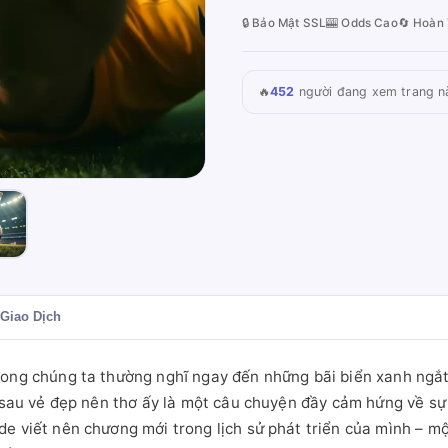
🔒 Bảo Mật SSL
🎰 Odds Cao
🔄 Hoàn 
🔥
452
người đang xem trang n
Giao Dịch
rong chúng ta thường nghĩ ngay đến những bãi biển xanh ngắt
ẩn sau vẻ đẹp nên thơ ấy là một câu chuyện đầy cảm hứng về s
e viết nên chương mới trong lịch sử phát triển của mình – mộ