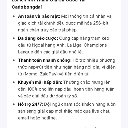
Cadobongda1
An toàn và bảo mật:
Mọi thông tin cá nhân và
giao dịch tài chính đều được mã hóa 256-bit,
ngăn chặn truy cập trái phép.
Đa dạng kèo cược:
Cung cấp hàng trăm kèo
đấu từ Ngoại hạng Anh, La Liga, Champions
League đến các giải đấu nhỏ lẻ.
Thanh toán nhanh chóng:
Hỗ trợ nhiều phương
thức nạp/rút tiền như ngân hàng nội địa, ví điện
tử (Momo, ZaloPay) và tiền điện tử.
Khuyến mãi hấp dẫn:
Thưởng chào mừng lên
đến 100% cho lần nạp đầu, hoàn tiền hàng tuần
và các giải đấu dự đoán tỷ số.
Hỗ trợ 24/7:
Đội ngũ chăm sóc khách hàng luôn
sẵn sàng giải đáp mọi thắc mắc qua live chat,
email hoặc hotline.