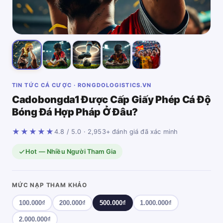
TIN TỨC CÁ CƯỢC · RONGDOLOGISTICS.VN
Cadobongda1 Được Cấp Giấy Phép Cá Độ
Bóng Đá Hợp Pháp Ở Đâu?
★★★★★
4.8 / 5.0 · 2,953+ đánh giá đã xác minh
Hot — Nhiều Người Tham Gia
MỨC NẠP THAM KHẢO
100.000₫
200.000₫
500.000₫
1.000.000₫
2.000.000₫