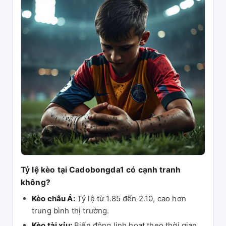
Tỷ lệ kèo tại Cadobongda1 có cạnh tranh
không?
Kèo châu Á:
Tỷ lệ từ 1.85 đến 2.10, cao hơn
trung bình thị trường.
Kèo tài xỉu:
Biến động linh hoạt theo thời gian