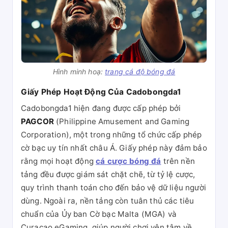
Hình minh hoạ:
trang cá độ bóng đá
Giấy Phép Hoạt Động Của Cadobongda1
Cadobongda1 hiện đang được cấp phép bởi
PAGCOR
(Philippine Amusement and Gaming
Corporation), một trong những tổ chức cấp phép
cờ bạc uy tín nhất châu Á. Giấy phép này đảm bảo
rằng mọi hoạt động
cá cược bóng đá
trên nền
tảng đều được giám sát chặt chẽ, từ tỷ lệ cược,
quy trình thanh toán cho đến bảo vệ dữ liệu người
dùng. Ngoài ra, nền tảng còn tuân thủ các tiêu
chuẩn của Ủy ban Cờ bạc Malta (MGA) và
Curacao eGaming, giúp người chơi yên tâm về