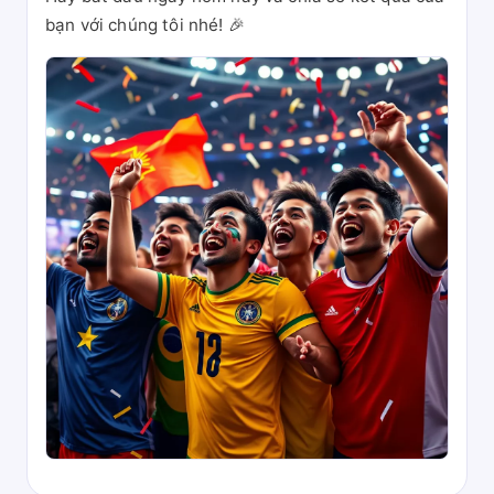
bạn với chúng tôi nhé! 🎉