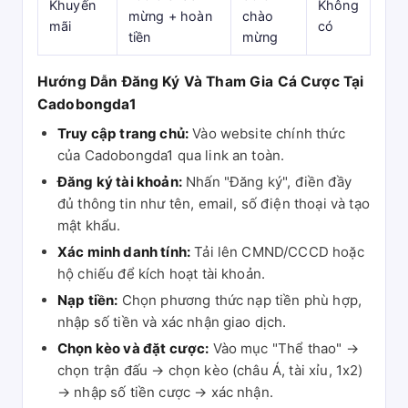
Khuyến
Không
mừng + hoàn
chào
mãi
có
tiền
mừng
Hướng Dẫn Đăng Ký Và Tham Gia Cá Cược Tại
Cadobongda1
Truy cập trang chủ:
Vào website chính thức
của Cadobongda1 qua link an toàn.
Đăng ký tài khoản:
Nhấn "Đăng ký", điền đầy
đủ thông tin như tên, email, số điện thoại và tạo
mật khẩu.
Xác minh danh tính:
Tải lên CMND/CCCD hoặc
hộ chiếu để kích hoạt tài khoản.
Nạp tiền:
Chọn phương thức nạp tiền phù hợp,
nhập số tiền và xác nhận giao dịch.
Chọn kèo và đặt cược:
Vào mục "Thể thao" →
chọn trận đấu → chọn kèo (châu Á, tài xỉu, 1x2)
→ nhập số tiền cược → xác nhận.