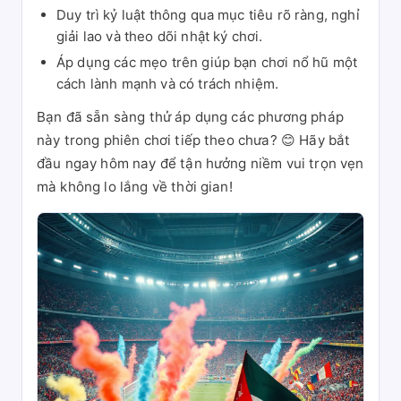
Duy trì kỷ luật thông qua mục tiêu rõ ràng, nghỉ
giải lao và theo dõi nhật ký chơi.
Áp dụng các mẹo trên giúp bạn chơi nổ hũ một
cách lành mạnh và có trách nhiệm.
Bạn đã sẵn sàng thử áp dụng các phương pháp
này trong phiên chơi tiếp theo chưa? 😊 Hãy bắt
đầu ngay hôm nay để tận hưởng niềm vui trọn vẹn
mà không lo lắng về thời gian!