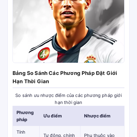
Bảng So Sánh Các Phương Pháp Đặt Giới
Hạn Thời Gian
So sánh ưu nhược điểm của các phương pháp giới
hạn thời gian
Phương
Ưu điểm
Nhược điểm
pháp
Tính
Tự động, chính
Phụ thuộc vào