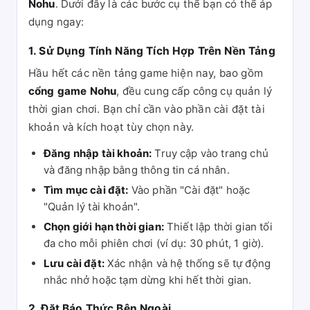
Nohu
. Dưới đây là các bước cụ thể bạn có thể áp
dụng ngay:
1. Sử Dụng Tính Năng Tích Hợp Trên Nền Tảng
Hầu hết các nền tảng game hiện nay, bao gồm
cổng game Nohu
, đều cung cấp công cụ quản lý
thời gian chơi. Bạn chỉ cần vào phần cài đặt tài
khoản và kích hoạt tùy chọn này.
Đăng nhập tài khoản:
Truy cập vào trang chủ
và đăng nhập bằng thông tin cá nhân.
Tìm mục cài đặt:
Vào phần "Cài đặt" hoặc
"Quản lý tài khoản".
Chọn giới hạn thời gian:
Thiết lập thời gian tối
đa cho mỗi phiên chơi (ví dụ: 30 phút, 1 giờ).
Lưu cài đặt:
Xác nhận và hệ thống sẽ tự động
nhắc nhở hoặc tạm dừng khi hết thời gian.
2. Đặt Báo Thức Bên Ngoài