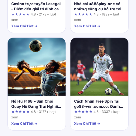
Casino trực tuyến Lasegali
Nhà cái u888play.one có
– Điểm đến giải trí đỉnh cao
những công cụ hỗ trợ tài
cho dân chơi công nghệ
khoản nào? Cách kiểm tra
★★★★★
4.8 · 2173+ lượt
★★★★★
4.8 · 1839+ lượt
dưới góc nhìn quản trị rủi
xem
xem
ro
Xem Chi Tiết →
Xem Chi Tiết →
Nổ Hũ F168 – Sân Chơi
Cách Nhận Free Spin Tại
Quay Hũ Đáng Trải Nghiệm
go88-win.com.co: Đánh
Nhất 2024?
Giá Theo Hành Trình Người
★★★★★
4.8 · 3177+ lượt
★★★★★
4.8 · 3337+ lượt
Dùng
xem
xem
Xem Chi Tiết →
Xem Chi Tiết →