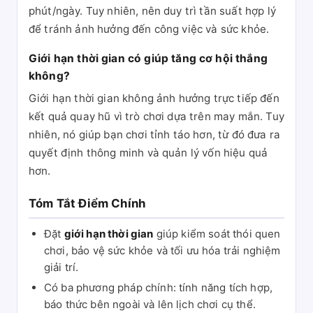
phút/ngày. Tuy nhiên, nên duy trì tần suất hợp lý
để tránh ảnh hưởng đến công việc và sức khỏe.
Giới hạn thời gian có giúp tăng cơ hội thắng
không?
Giới hạn thời gian không ảnh hưởng trực tiếp đến
kết quả quay hũ vì trò chơi dựa trên may mắn. Tuy
nhiên, nó giúp bạn chơi tỉnh táo hơn, từ đó đưa ra
quyết định thông minh và quản lý vốn hiệu quả
hơn.
Tóm Tắt Điểm Chính
Đặt
giới hạn thời gian
giúp kiểm soát thói quen
chơi, bảo vệ sức khỏe và tối ưu hóa trải nghiệm
giải trí.
Có ba phương pháp chính: tính năng tích hợp,
báo thức bên ngoài và lên lịch chơi cụ thể.