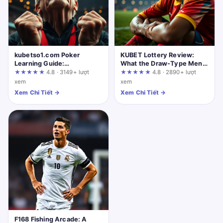
kubetso1.com Poker
KUBET Lottery Review:
Learning Guide:
What the Draw-Type Menu
Fundamental Concepts
Really Feels Like
★★★★★
4.8 · 3149+ lượt
★★★★★
4.8 · 2890+ lượt
Every Beginner Needs
xem
xem
Xem Chi Tiết →
Xem Chi Tiết →
F168 Fishing Arcade: A