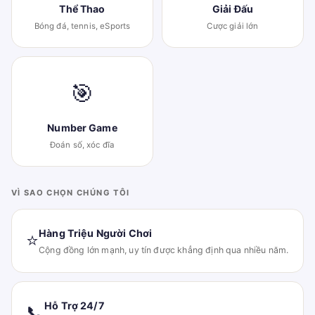
Thể Thao
Giải Đấu
Bóng đá, tennis, eSports
Cược giải lớn
🎯
Number Game
Đoán số, xóc đĩa
VÌ SAO CHỌN CHÚNG TÔI
Hàng Triệu Người Chơi
⭐
Cộng đồng lớn mạnh, uy tín được khẳng định qua nhiều năm.
Hỗ Trợ 24/7
📞