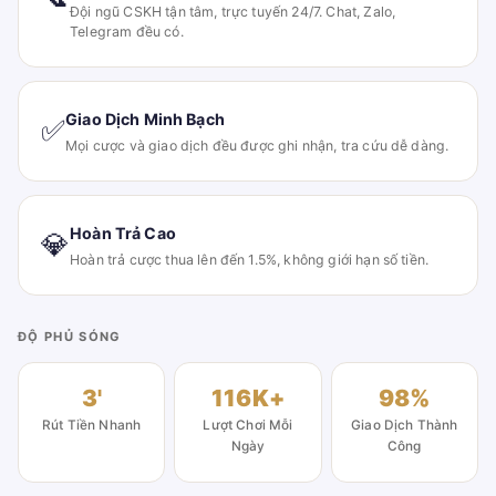
Đội ngũ CSKH tận tâm, trực tuyến 24/7. Chat, Zalo,
Telegram đều có.
Giao Dịch Minh Bạch
✅
Mọi cược và giao dịch đều được ghi nhận, tra cứu dễ dàng.
Hoàn Trả Cao
💎
Hoàn trả cược thua lên đến 1.5%, không giới hạn số tiền.
ĐỘ PHỦ SÓNG
3'
116K+
98%
Rút Tiền Nhanh
Lượt Chơi Mỗi
Giao Dịch Thành
Ngày
Công