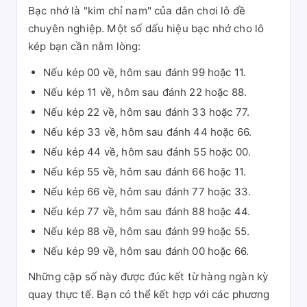
Bạc nhớ là "kim chỉ nam" của dân chơi lô đề
chuyên nghiệp. Một số dấu hiệu bạc nhớ cho lô
kép bạn cần nằm lòng:
Nếu kép 00 về, hôm sau đánh 99 hoặc 11.
Nếu kép 11 về, hôm sau đánh 22 hoặc 88.
Nếu kép 22 về, hôm sau đánh 33 hoặc 77.
Nếu kép 33 về, hôm sau đánh 44 hoặc 66.
Nếu kép 44 về, hôm sau đánh 55 hoặc 00.
Nếu kép 55 về, hôm sau đánh 66 hoặc 11.
Nếu kép 66 về, hôm sau đánh 77 hoặc 33.
Nếu kép 77 về, hôm sau đánh 88 hoặc 44.
Nếu kép 88 về, hôm sau đánh 99 hoặc 55.
Nếu kép 99 về, hôm sau đánh 00 hoặc 66.
Những cặp số này được đúc kết từ hàng ngàn kỳ
quay thực tế. Bạn có thể kết hợp với các phương