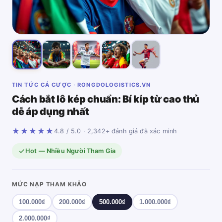
TIN TỨC CÁ CƯỢC · RONGDOLOGISTICS.VN
Cách bắt lô kép chuẩn: Bí kíp từ cao thủ
dễ áp dụng nhất
★★★★★
4.8 / 5.0 · 2,342+ đánh giá đã xác minh
Hot — Nhiều Người Tham Gia
MỨC NẠP THAM KHẢO
100.000₫
200.000₫
500.000₫
1.000.000₫
2.000.000₫