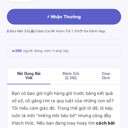
⚡ Nhận Thưởng
🔒 Bảo Mật SSL
🎰 Odds Cao
🔄 Hoàn Trả 1.5%
💳 Đa Kênh Nạp
🔥
398
người đang xem trang này
Nội Dung Bài
Đánh Giá
Giao
Viết
(2,342)
Dịch
Bạn có bao giờ ngồi hàng giờ trước bảng kết quả
xổ số, cố gắng tìm ra quy luật của những con số?
Tôi hiểu cảm giác đó. Trong thế giới lô đề, lô kép
luôn là một "miếng mồi béo bở" nhưng cũng đầy
thách thức. Nếu bạn đang loay hoay tìm
cách bắt