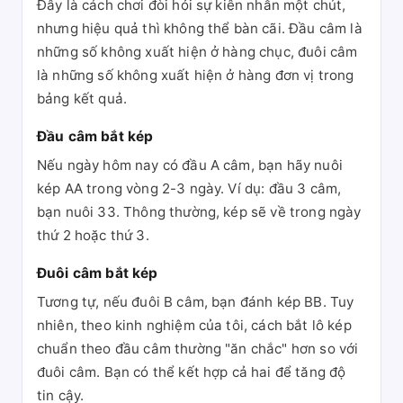
Đây là cách chơi đòi hỏi sự kiên nhẫn một chút,
nhưng hiệu quả thì không thể bàn cãi. Đầu câm là
những số không xuất hiện ở hàng chục, đuôi câm
là những số không xuất hiện ở hàng đơn vị trong
bảng kết quả.
Đầu câm bắt kép
Nếu ngày hôm nay có đầu A câm, bạn hãy nuôi
kép AA trong vòng 2-3 ngày. Ví dụ: đầu 3 câm,
bạn nuôi 33. Thông thường, kép sẽ về trong ngày
thứ 2 hoặc thứ 3.
Đuôi câm bắt kép
Tương tự, nếu đuôi B câm, bạn đánh kép BB. Tuy
nhiên, theo kinh nghiệm của tôi, cách bắt lô kép
chuẩn theo đầu câm thường "ăn chắc" hơn so với
đuôi câm. Bạn có thể kết hợp cả hai để tăng độ
tin cậy.