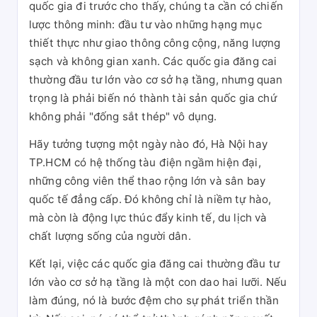
quốc gia đi trước cho thấy, chúng ta cần có chiến
lược thông minh: đầu tư vào những hạng mục
thiết thực như giao thông công cộng, năng lượng
sạch và không gian xanh. Các quốc gia đăng cai
thường đầu tư lớn vào cơ sở hạ tầng, nhưng quan
trọng là phải biến nó thành tài sản quốc gia chứ
không phải "đống sắt thép" vô dụng.
Hãy tưởng tượng một ngày nào đó, Hà Nội hay
TP.HCM có hệ thống tàu điện ngầm hiện đại,
những công viên thể thao rộng lớn và sân bay
quốc tế đẳng cấp. Đó không chỉ là niềm tự hào,
mà còn là động lực thúc đẩy kinh tế, du lịch và
chất lượng sống của người dân.
Kết lại, việc các quốc gia đăng cai thường đầu tư
lớn vào cơ sở hạ tầng là một con dao hai lưỡi. Nếu
làm đúng, nó là bước đệm cho sự phát triển thần