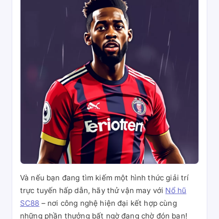
Và nếu bạn đang tìm kiếm một hình thức giải trí
trực tuyến hấp dẫn, hãy thử vận may với
Nổ hũ
SC88
– nơi công nghệ hiện đại kết hợp cùng
những phần thưởng bất ngờ đang chờ đón bạn!