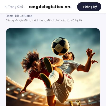
rongdologistics.vn
.
Trang Chủ
Đăng Ký
Home
›
Tất Cả Game
›
Các quốc gia đăng cai thường đầu tư lớn vào cơ sở hạ tầ