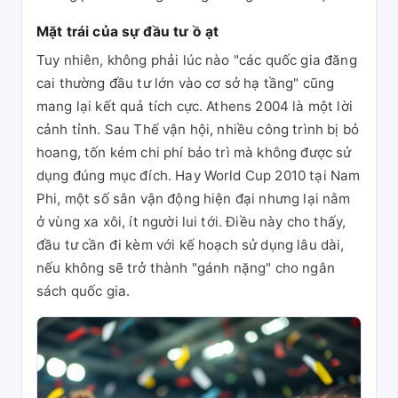
Mặt trái của sự đầu tư ồ ạt
Tuy nhiên, không phải lúc nào "các quốc gia đăng
cai thường đầu tư lớn vào cơ sở hạ tầng" cũng
mang lại kết quả tích cực. Athens 2004 là một lời
cảnh tỉnh. Sau Thế vận hội, nhiều công trình bị bỏ
hoang, tốn kém chi phí bảo trì mà không được sử
dụng đúng mục đích. Hay World Cup 2010 tại Nam
Phi, một số sân vận động hiện đại nhưng lại nằm
ở vùng xa xôi, ít người lui tới. Điều này cho thấy,
đầu tư cần đi kèm với kế hoạch sử dụng lâu dài,
nếu không sẽ trở thành "gánh nặng" cho ngân
sách quốc gia.