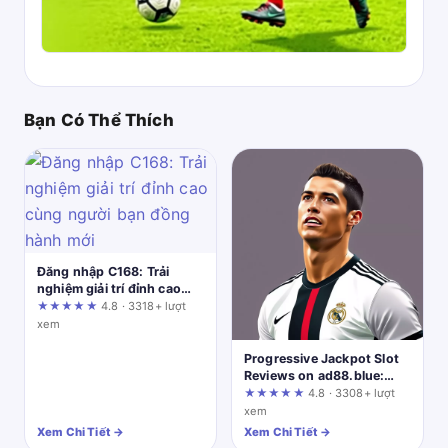
Bạn Có Thể Thích
Đăng nhập C168: Trải
nghiệm giải trí đỉnh cao
cùng người bạn đồng
★★★★★
4.8 · 3318+ lượt
hành mới
xem
Progressive Jackpot Slot
Reviews on ad88.blue:
Who Should and Shouldn’t
★★★★★
4.8 · 3308+ lượt
Play
xem
Xem Chi Tiết →
Xem Chi Tiết →