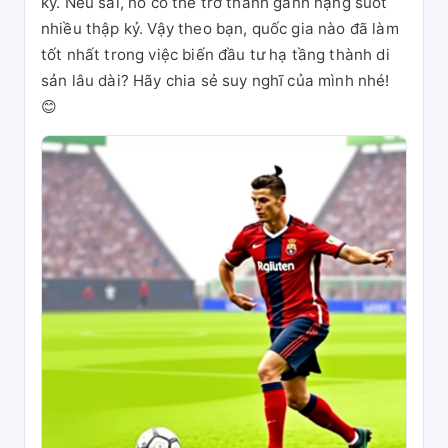
kỳ. Nếu sai, nó có thể trở thành gánh nặng suốt
nhiều thập kỷ. Vậy theo bạn, quốc gia nào đã làm
tốt nhất trong việc biến đầu tư hạ tầng thành di
sản lâu dài? Hãy chia sẻ suy nghĩ của mình nhé!
😊