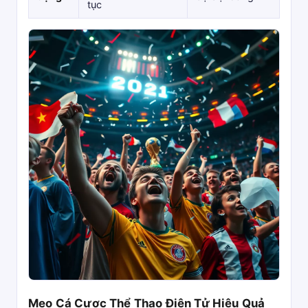
tục
Mẹo Cá Cược Thể Thao Điện Tử Hiệu Quả