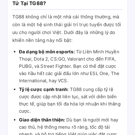
Tử Tại TG88?
TG88 không chỉ là một nhà cái thông thường, mà
còn là một hệ sinh thái giải trí trực tuyến được tối
ưu cho người chơi Việt. Dưới đây là những lý do
khiến nền tảng này nổi bật:
Đa dạng bộ môn esports:
Từ Liên Minh Huyền
Thoại, Dota 2, CS:GO, Valorant cho đến FIFA,
PUBG, và Street Fighter. Bạn có thể đặt cược
vào hầu hết các giải đấu lớn như ESL One, The
International, hay VCS.
Tỷ lệ cược cạnh tranh:
TG88 cung cấp tỷ lệ
cược được cập nhật liên tục, sát với diễn biến
thực tế, giúp bạn tối đa hóa lợi nhuận khi thắng
cược.
Giao diện thân thiện:
Dù bạn là người mới hay
cao thủ, hệ thống menu rõ ràng, tốc độ tải
nhanh, và hỗ trợ tiếng Việt giúp việc đặt cược