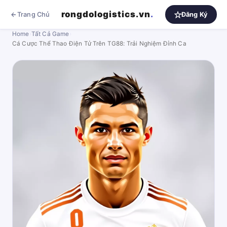
rongdologistics.vn
.
Trang Chủ
Đăng Ký
Home
›
Tất Cả Game
›
Cá Cược Thể Thao Điện Tử Trên TG88: Trải Nghiệm Đỉnh Ca