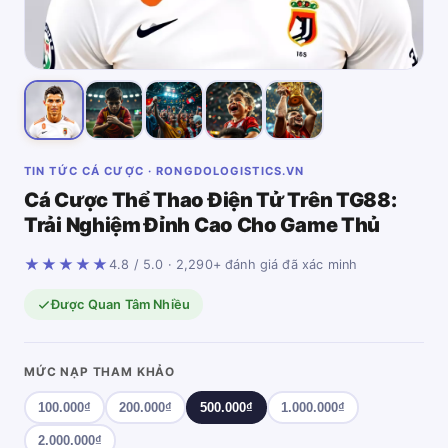
TIN TỨC CÁ CƯỢC · RONGDOLOGISTICS.VN
Cá Cược Thể Thao Điện Tử Trên TG88:
Trải Nghiệm Đỉnh Cao Cho Game Thủ
★★★★★
4.8 / 5.0 · 2,290+ đánh giá đã xác minh
Được Quan Tâm Nhiều
MỨC NẠP THAM KHẢO
100.000₫
200.000₫
500.000₫
1.000.000₫
2.000.000₫