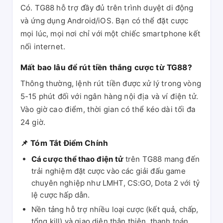
Có. TG88 hỗ trợ đầy đủ trên trình duyệt di động
và ứng dụng Android/iOS. Bạn có thể đặt cược
mọi lúc, mọi nơi chỉ với một chiếc smartphone kết
nối internet.
Mất bao lâu để rút tiền thắng cược từ TG88?
Thông thường, lệnh rút tiền được xử lý trong vòng
5-15 phút đối với ngân hàng nội địa và ví điện tử.
Vào giờ cao điểm, thời gian có thể kéo dài tối đa
24 giờ.
📌 Tóm Tắt Điểm Chính
Cá cược thể thao điện tử
trên TG88 mang đến
trải nghiệm đặt cược vào các giải đấu game
chuyên nghiệp như LMHT, CS:GO, Dota 2 với tỷ
lệ cược hấp dẫn.
Nền tảng hỗ trợ nhiều loại cược (kết quả, chấp,
tổng kill) và giao diện thân thiện, thanh toán