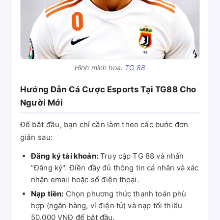
Hình minh hoạ:
TG 88
Hướng Dẫn Cá Cược Esports Tại TG88 Cho
Người Mới
Để bắt đầu, bạn chỉ cần làm theo các bước đơn
giản sau:
Đăng ký tài khoản:
Truy cập TG 88 và nhấn
"Đăng ký". Điền đầy đủ thông tin cá nhân và xác
nhận email hoặc số điện thoại.
Nạp tiền:
Chọn phương thức thanh toán phù
hợp (ngân hàng, ví điện tử) và nạp tối thiểu
50.000 VNĐ để bắt đầu.