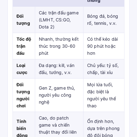
thống
Các trận đấu game
Đối
Bóng đá, bóng
(LMHT, CS:GO,
tượng
rổ, tennis, v.v.
Dota 2)
Tốc độ
Nhanh, thường kết
Có thể kéo dài
trận
thúc trong 30-60
90 phút hoặc
đấu
phút
hơn
Loại
Đa dạng: kill, ván
Chủ yếu: tỷ số,
cược
đấu, tướng, v.v.
chấp, tài xỉu
Đối
Mọi lứa tuổi,
Gen Z, game thủ,
tượng
đặc biệt là
người yêu công
người
người yêu thể
nghệ
chơi
thao
Cao, do patch
Tính
Ổn định hơn,
game và chiến
biến
dựa trên phong
thuật thay đổi liên
động
độ đội bóng