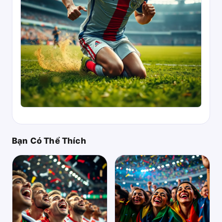
Bạn Có Thể Thích