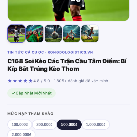
TIN TỨC CÁ CƯỢC · RONGDOLOGISTICS.VN
C168 Soi Kèo Các Trận Cầu Tâm Điểm: Bí
Kíp Bắt Trúng Kèo Thơm
★★★★★
4.8 / 5.0 · 1,805+ đánh giá đã xác minh
Cập Nhật Mới Nhất
MỨC NẠP THAM KHẢO
100.000₫
200.000₫
500.000₫
1.000.000₫
2.000.000₫