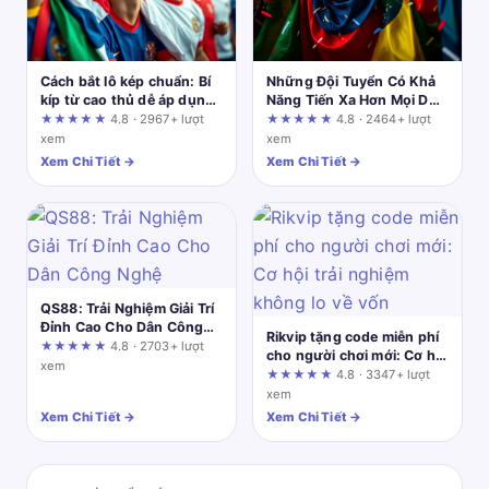
Cách bắt lô kép chuẩn: Bí
Những Đội Tuyển Có Khả
kíp từ cao thủ dễ áp dụng
Năng Tiến Xa Hơn Mọi Dự
nhất
Đoán
★★★★★
4.8 · 2967+ lượt
★★★★★
4.8 · 2464+ lượt
xem
xem
Xem Chi Tiết →
Xem Chi Tiết →
QS88: Trải Nghiệm Giải Trí
Đỉnh Cao Cho Dân Công
Rikvip tặng code miễn phí
Nghệ
★★★★★
4.8 · 2703+ lượt
cho người chơi mới: Cơ hội
xem
trải nghiệm không lo về
★★★★★
4.8 · 3347+ lượt
vốn
xem
Xem Chi Tiết →
Xem Chi Tiết →