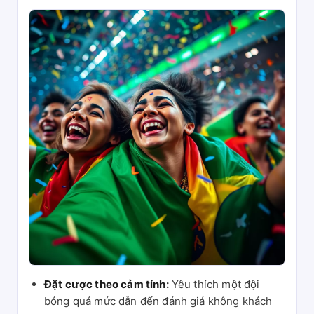
Đặt cược theo cảm tính:
Yêu thích một đội
bóng quá mức dẫn đến đánh giá không khách