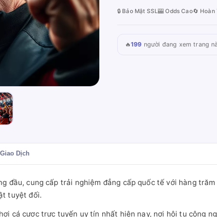
🔒 Bảo Mật SSL
🎰 Odds Cao
🔄 Hoàn 
🔥
199
người đang xem trang n
Giao Dịch
g đầu, cung cấp trải nghiệm đẳng cấp quốc tế với hàng trăm tr
t tuyệt đối.
ơi cá cược trực tuyến uy tín nhất hiện nay, nơi hội tụ công n