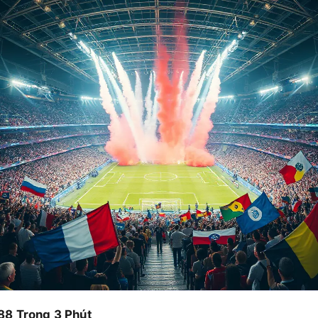
88 Trong 3 Phút