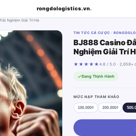
rongdologistics.vn
.
rải Nghiệm Giải Trí Hà
TIN TỨC CÁ CƯỢC · RONGDOLO
BJ888 Casino Đẳ
Nghiệm Giải Trí 
★★★★★
4.8 / 5.0 · 2,658+ 
Đang Thịnh Hành
MỨC NẠP THAM KHẢO
100.000₫
200.000₫
500.