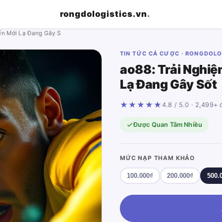
rongdologistics.vn
.
yến Mới Lạ Đang Gây S
TIN TỨC CÁ CƯỢC · RONGDOLO
ao88: Trải Nghiệ
Lạ Đang Gây Sốt
★★★★★
4.8 / 5.0 · 2,499+ 
Được Quan Tâm Nhiều
MỨC NẠP THAM KHẢO
100.000₫
200.000₫
500.