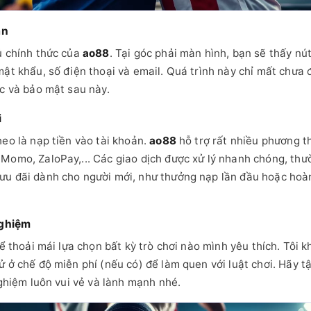
ản
ủ chính thức của
ao88
. Tại góc phải màn hình, bạn sẽ thấy nú
ật khẩu, số điện thoại và email. Quá trình này chỉ mất chưa đ
ực và bảo mật sau này.
i
heo là nạp tiền vào tài khoản.
ao88
hỗ trợ rất nhiều phương t
Momo, ZaloPay,... Các giao dịch được xử lý nhanh chóng, thư
ưu đãi dành cho người mới, như thưởng nạp lần đầu hoặc hoà
Nghiệm
hể thoải mái lựa chọn bất kỳ trò chơi nào mình yêu thích. Tôi
ử ở chế độ miễn phí (nếu có) để làm quen với luật chơi. Hãy 
nghiệm luôn vui vẻ và lành mạnh nhé.