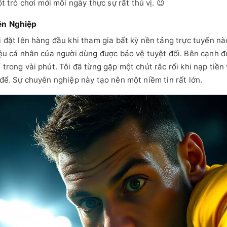
rò chơi mới mỗi ngày thực sự rất thú vị. 😉
ên Nghiệp
i đặt lên hàng đầu khi tham gia bất kỳ nền tảng trực tuyến nà
liệu cá nhân của người dùng được bảo vệ tuyệt đối. Bên cạnh 
trong vài phút. Tôi đã từng gặp một chút rắc rối khi nạp tiền 
 để. Sự chuyên nghiệp này tạo nên một niềm tin rất lớn.