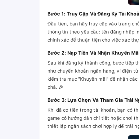
Bước 1: Truy Cập Và Đăng Ký Tài Kho
Đầu tiên, bạn hãy truy cập vào trang ch
thông tin theo yêu cầu: tên đăng nhập, m
chính xác để thuận tiện cho việc xác th
Bước 2: Nạp Tiền Và Nhận Khuyến Mã
Sau khi đăng ký thành công, bước tiếp t
như chuyển khoản ngân hàng, ví điện tử 
kiểm tra mục "Khuyến mãi" để nhận các 
phá. 🎉
Bước 3: Lựa Chọn Và Tham Gia Trải 
Khi đã có tiền trong tài khoản, bạn có t
game có hướng dẫn chi tiết hoặc chơi th
thiết lập ngân sách chơi hợp lý để trải 