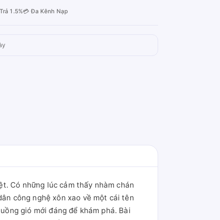
Trả 1.5%
💳 Đa Kênh Nạp
ày
 biệt. Có những lúc cảm thấy nhàm chán
 dân công nghệ xôn xao về một cái tên
t luồng gió mới đáng để khám phá. Bài