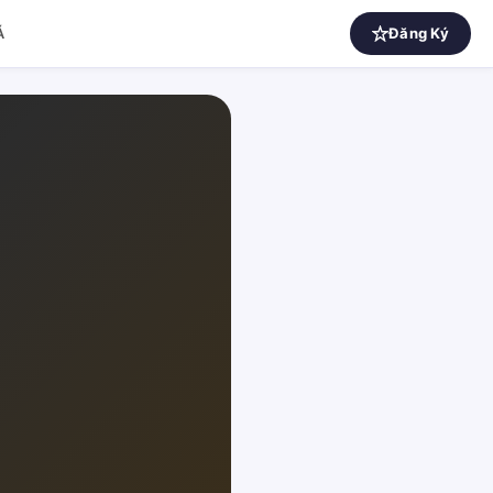
Đăng Ký
Á