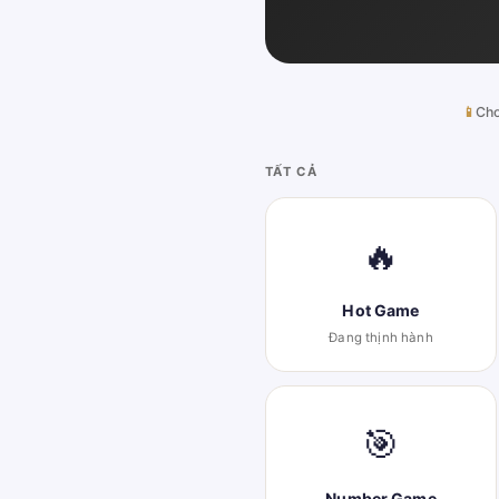
📱
Chơ
TẤT CẢ
🔥
Hot Game
Đang thịnh hành
🎯
Number Game