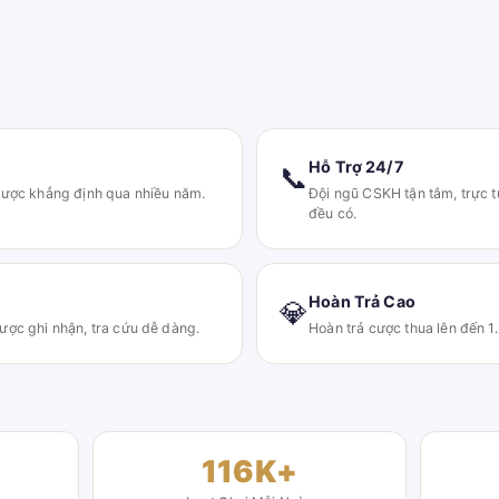
Hỗ Trợ 24/7
📞
được khẳng định qua nhiều năm.
Đội ngũ CSKH tận tâm, trực t
đều có.
Hoàn Trả Cao
💎
ược ghi nhận, tra cứu dễ dàng.
Hoàn trả cược thua lên đến 1.
116K+