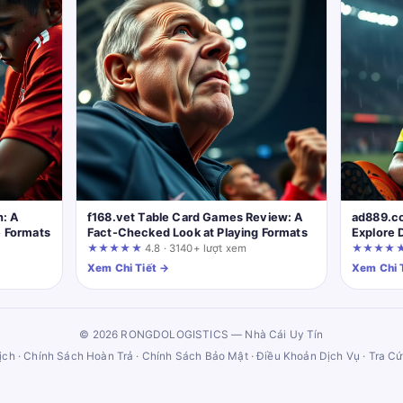
n: A
f168.vet Table Card Games Review: A
ad889.c
e Formats
Fact-Checked Look at Playing Formats
Explore 
★★★★★
4.8 · 3140+ lượt xem
★★★★
Xem Chi Tiết →
Xem Chi 
© 2026 RONGDOLOGISTICS — Nhà Cái Uy Tín
ịch
·
Chính Sách Hoàn Trả
·
Chính Sách Bảo Mật
·
Điều Khoản Dịch Vụ
·
Tra Cứ