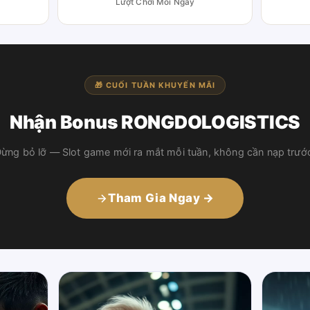
Lượt Chơi Mỗi Ngày
🎁 CUỐI TUẦN KHUYẾN MÃI
Nhận Bonus RONGDOLOGISTICS
ừng bỏ lỡ — Slot game mới ra mắt mỗi tuần, không cần nạp trướ
Tham Gia Ngay →