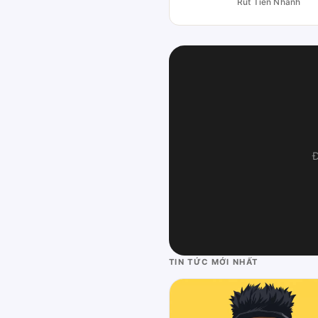
Rút Tiền Nhanh
Đ
TIN TỨC MỚI NHẤT