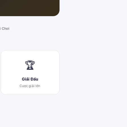
i Chơi
🏆
Giải Đấu
Cược giải lớn