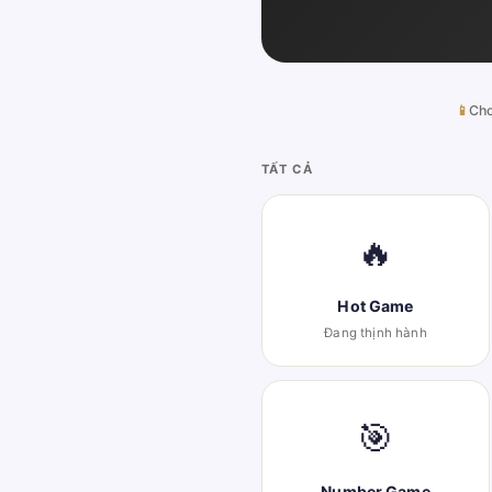
📱
Chơ
TẤT CẢ
🔥
Hot Game
Đang thịnh hành
🎯
Number Game