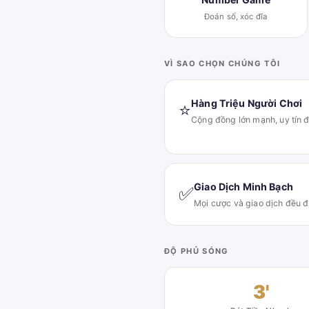
Đoán số, xóc đĩa
VÌ SAO CHỌN CHÚNG TÔI
Hàng Triệu Người Chơi
⭐
Cộng đồng lớn mạnh, uy tín 
Giao Dịch Minh Bạch
✅
Mọi cược và giao dịch đều đ
ĐỘ PHỦ SÓNG
3'