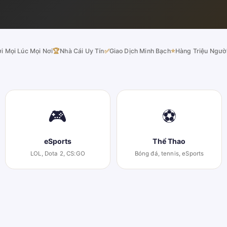
i Mọi Lúc Mọi Nơi
🏆
Nhà Cái Uy Tín
✅
Giao Dịch Minh Bạch
⭐
Hàng Triệu Ngườ
🎮
⚽
eSports
Thể Thao
LOL, Dota 2, CS:GO
Bóng đá, tennis, eSports