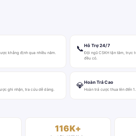
Hỗ Trợ 24/7
📞
được khẳng định qua nhiều năm.
Đội ngũ CSKH tận tâm, trực t
đều có.
Hoàn Trả Cao
💎
ược ghi nhận, tra cứu dễ dàng.
Hoàn trả cược thua lên đến 1.
116K+