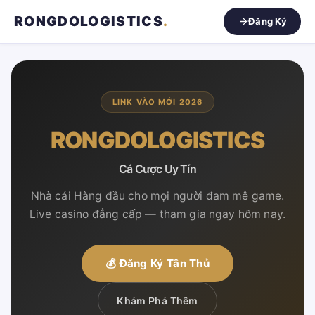
RONGDOLOGISTICS
.
Đăng Ký
LINK VÀO MỚI 2026
RONGDOLOGISTICS
Cá Cược Uy Tín
Nhà cái Hàng đầu cho mọi người đam mê game.
Live casino đẳng cấp — tham gia ngay hôm nay.
💰 Đăng Ký Tân Thủ
Khám Phá Thêm