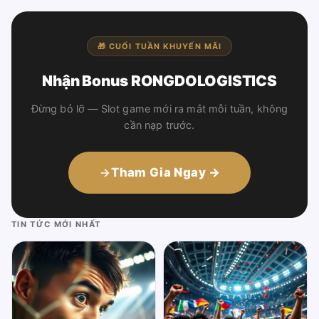
🎁 CUỐI TUẦN KHUYẾN MÃI
Nhận Bonus RONGDOLOGISTICS
Đừng bỏ lỡ — Slot game mới ra mắt mỗi tuần, không
cần nạp trước.
Tham Gia Ngay →
TIN TỨC MỚI NHẤT