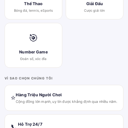
Thể Thao
Giải Đấu
Bóng đá, tennis, eSports
Cược giải lớn
🎯
Number Game
Đoán số, xóc đĩa
VÌ SAO CHỌN CHÚNG TÔI
Hàng Triệu Người Chơi
⭐
Cộng đồng lớn mạnh, uy tín được khẳng định qua nhiều năm.
Hỗ Trợ 24/7
📞