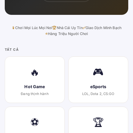
📱
Chơi Mọi Lúc Mọi Nơi
🏆
Nhà Cái Uy Tín
✅
Giao Dịch Minh Bạch
⭐
Hàng Triệu Người Chơi
TẤT CẢ
🔥
🎮
Hot Game
eSports
Đang thịnh hành
LOL, Dota 2, CS:GO
⚽
🏆