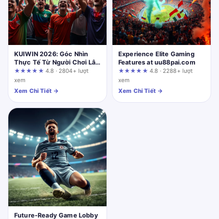
KUIWIN 2026: Góc Nhìn
Experience Elite Gaming
Thực Tế Từ Người Chơi Lâu
Features at uu88pai.com
Năm Trên Hành Trình Cá
★★★★★
4.8 · 2804+ lượt
★★★★★
4.8 · 2288+ lượt
Cược Trực Tuyến
xem
xem
Xem Chi Tiết →
Xem Chi Tiết →
Future-Ready Game Lobby