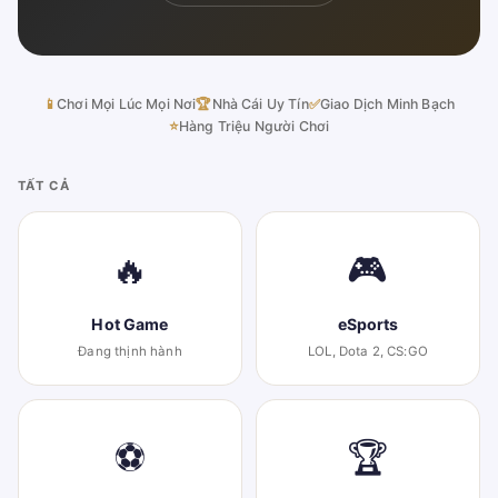
📱
Chơi Mọi Lúc Mọi Nơi
🏆
Nhà Cái Uy Tín
✅
Giao Dịch Minh Bạch
⭐
Hàng Triệu Người Chơi
TẤT CẢ
🔥
🎮
Hot Game
eSports
Đang thịnh hành
LOL, Dota 2, CS:GO
⚽
🏆