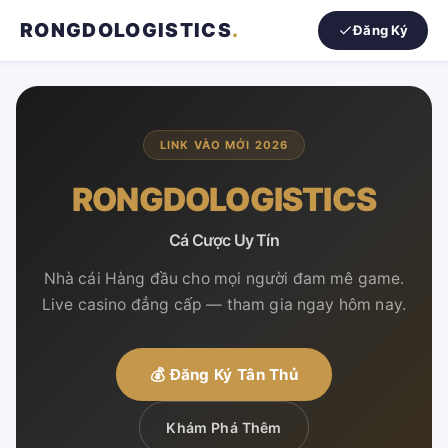
RONGDOLOGISTICS
.
Đăng Ký
LINK VÀO MỚI 2026
RONGDOLOGISTICS
Cá Cược Uy Tín
Nhà cái Hàng đầu cho mọi người đam mê game.
Live casino đẳng cấp — tham gia ngay hôm nay.
💰 Đăng Ký Tân Thủ
Khám Phá Thêm