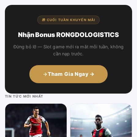
🎁 CUỐI TUẦN KHUYẾN MÃI
Nhận Bonus RONGDOLOGISTICS
Đừng bỏ lỡ — Slot game mới ra mắt mỗi tuần, không
cần nạp trước.
Tham Gia Ngay →
TIN TỨC MỚI NHẤT